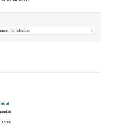
mero de edificios
1
ridad
guridad
lientes