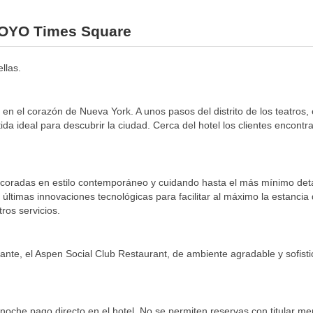
l OYO Times Square
llas.
 el corazón de Nueva York. A unos pasos del distrito de los teatros, el
ida ideal para descubrir la ciudad. Cerca del hotel los clientes encon
coradas en estilo contemporáneo y cuidando hasta el más mínimo deta
s últimas innovaciones tecnológicas para facilitar al máximo la estanc
ros servicios.
rante, el Aspen Social Club Restaurant, de ambiente agradable y sofis
noche pago directo en el hotel. No se permiten reservas con titular m