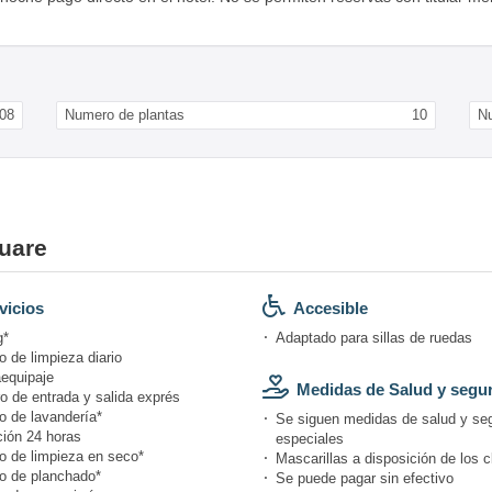
08
Numero de plantas
10
Nu
uare
vicios
Accesible
g*
Adaptado para sillas de ruedas
o de limpieza diario
equipaje
Medidas de Salud y segu
o de entrada y salida exprés
o de lavandería*
Se siguen medidas de salud y se
ión 24 horas
especiales
io de limpieza en seco*
Mascarillas a disposición de los c
io de planchado*
Se puede pagar sin efectivo