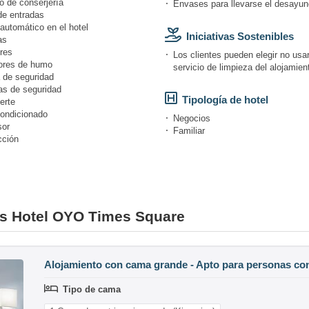
o de conserjería
Envases para llevarse el desayun
de entradas
automático en el hotel
Iniciativas Sostenibles
as
res
Los clientes pueden elegir no usar
ores de humo
servicio de limpieza del alojamien
 de seguridad
s de seguridad
Tipología de hotel
erte
condicionado
Negocios
or
Familiar
cción
nes Hotel OYO Times Square
Alojamiento con cama grande - Apto para personas co
Tipo de cama