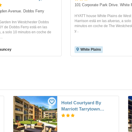
101 Corporate Park Drive. White 
den Avenue. Dobbs Ferry
HYATT house White Plains de West
Harrison está en las afueras, a solo
 Garden Inn Westchester Dobbs
minutos en coche de The Westchest
NY de Dobbs Ferry está en las
y...
, a solo 10 minutos en coche de
..
auncey
White Plains
Hotel Courtyard By
Marriott Tarrytown
Westchester County