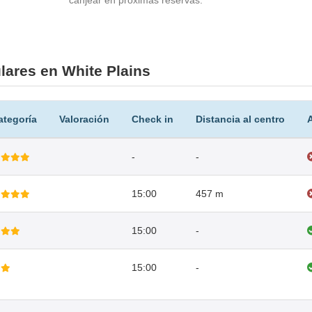
canjear en próximas reservas.
ares en White Plains
ategoría
Valoración
Check in
Distancia al centro
-
-
15:00
457 m
15:00
-
15:00
-