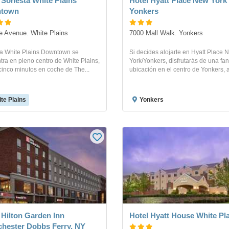
 Sonesta White Plains
Hotel Hyatt Place New York
town
Yonkers
e Avenue. White Plains
7000 Mall Walk. Yonkers
a White Plains Downtown se
Si decides alojarte en Hyatt Place 
ra en pleno centro de White Plains,
York/Yonkers, disfrutarás de una fan
cinco minutos en coche de The...
ubicación en el centro de Yonkers, a
te Plains
Yonkers
 Hilton Garden Inn
Hotel Hyatt House White Pl
hester Dobbs Ferry, NY