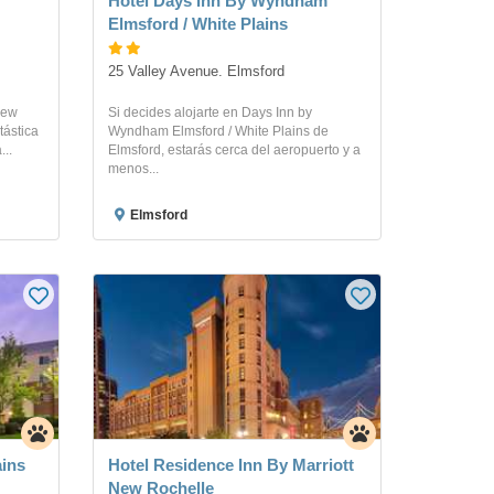
Hotel Days Inn By Wyndham
Elmsford / White Plains
25 Valley Avenue. Elmsford
New
Si decides alojarte en Days Inn by
tástica
Wyndham Elmsford / White Plains de
...
Elmsford, estarás cerca del aeropuerto y a
menos...
Elmsford
ains
Hotel Residence Inn By Marriott
New Rochelle