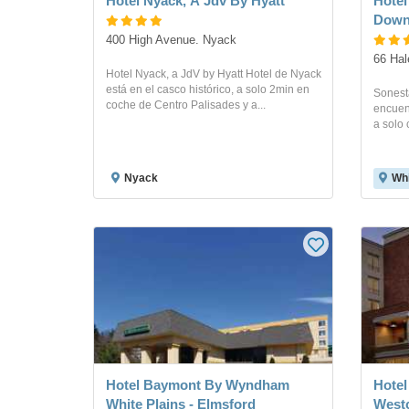
Hotel Nyack, A Jdv By Hyatt
Hotel
Down
400 High Avenue. Nyack
66 Hal
Hotel Nyack, a JdV by Hyatt Hotel de Nyack
está en el casco histórico, a solo 2min en
Sonest
coche de Centro Palisades y a...
encuent
a solo 
Nyack
Whi
Hotel Baymont By Wyndham
Hotel
White Plains - Elmsford
Westc