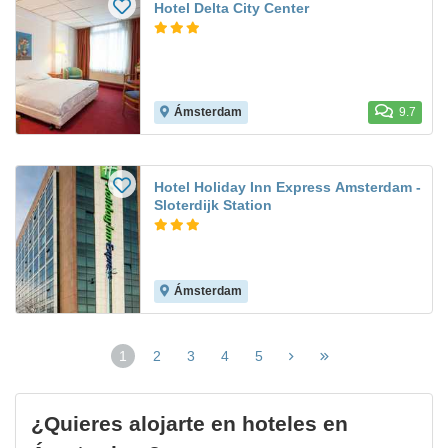
Hotel Delta City Center
Ámsterdam
9.7
Hotel Holiday Inn Express Amsterdam -
Sloterdijk Station
Ámsterdam
1
2
3
4
5
(página
actual)
¿Quieres alojarte en hoteles en