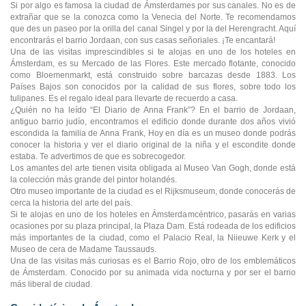
Si por algo es famosa la ciudad de Ámsterdames por sus canales. No es de
extrañar que se la conozca como la Venecia del Norte. Te recomendamos
que des un paseo por la orilla del canal Singel y por la del Herengracht. Aquí
encontrarás el barrio Jordaan, con sus casas señoriales. ¡Te encantará!
Una de las visitas imprescindibles si te alojas en uno de los hoteles en
Ámsterdam, es su Mercado de las Flores. Este mercado flotante, conocido
como Bloemenmarkt, está construido sobre barcazas desde 1883. Los
Países Bajos son conocidos por la calidad de sus flores, sobre todo los
tulipanes. Es el regalo ideal para llevarte de recuerdo a casa.
¿Quién no ha leído “El Diario de Anna Frank”? En el barrio de Jordaan,
antiguo barrio judío, encontramos el edificio donde durante dos años vivió
escondida la familia de Anna Frank, Hoy en día es un museo donde podrás
conocer la historia y ver el diario original de la niña y el escondite donde
estaba. Te advertimos de que es sobrecogedor.
Los amantes del arte tienen visita obligada al Museo Van Gogh, donde está
la colección más grande del pintor holandés.
Otro museo importante de la ciudad es el Rijksmuseum, donde conocerás de
cerca la historia del arte del país.
Si te alojas en uno de los hoteles en Ámsterdamcéntrico, pasarás en varias
ocasiones por su plaza principal, la Plaza Dam. Está rodeada de los edificios
más importantes de la ciudad, como el Palacio Real, la Niieuwe Kerk y el
Museo de cera de Madame Taussauds.
Una de las visitas más curiosas es el Barrio Rojo, otro de los emblemáticos
de Ámsterdam. Conocido por su animada vida nocturna y por ser el barrio
más liberal de ciudad.