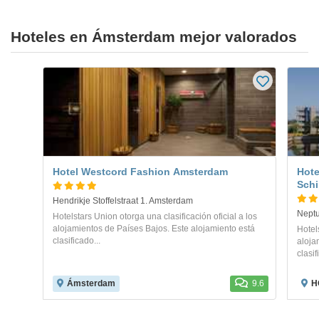
Hoteles en Ámsterdam mejor valorados
Hotel Westcord Fashion Amsterdam
Hote
Schi
Hendrikje Stoffelstraat 1. Amsterdam
Neptu
Hotelstars Union otorga una clasificación oficial a los
alojamientos de Países Bajos. Este alojamiento está
Hotels
clasificado...
aloja
clasif
Ámsterdam
9.6
H