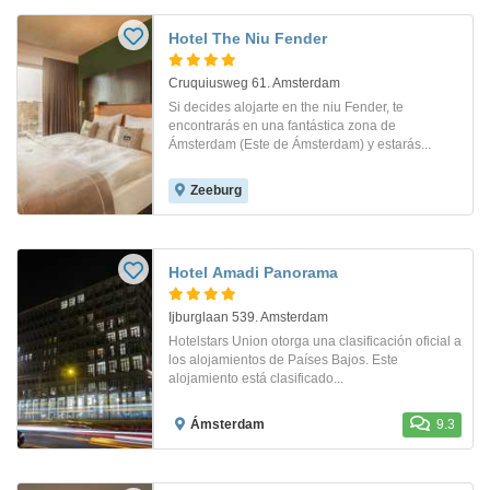
Hotel The Niu Fender
Cruquiusweg 61. Amsterdam
Si decides alojarte en the niu Fender, te
encontrarás en una fantástica zona de
Ámsterdam (Este de Ámsterdam) y estarás...
Zeeburg
Hotel Amadi Panorama
Ijburglaan 539. Amsterdam
Hotelstars Union otorga una clasificación oficial a
los alojamientos de Países Bajos. Este
alojamiento está clasificado...
Ámsterdam
9.3