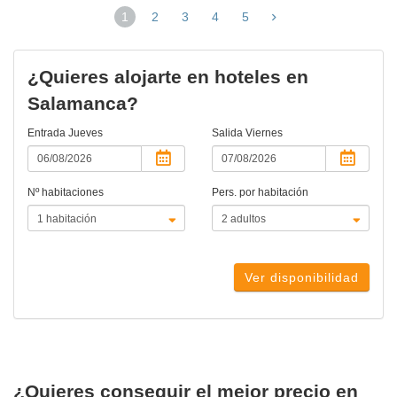
1
2
3
4
5
(página
actual)
¿Quieres alojarte en hoteles en
Salamanca?
Entrada
Jueves
Salida
Viernes
Nº habitaciones
Pers. por habitación
Ver disponibilidad
¿Quieres conseguir el mejor precio en