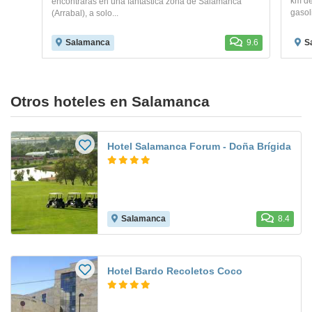
km de
encontrarás en una fantástica zona de Salamanca
gasoli
(Arrabal), a solo...
Salamanca
9.6
S
Otros hoteles en Salamanca
Hotel Salamanca Forum - Doña Brígida
Salamanca
8.4
Hotel Bardo Recoletos Coco