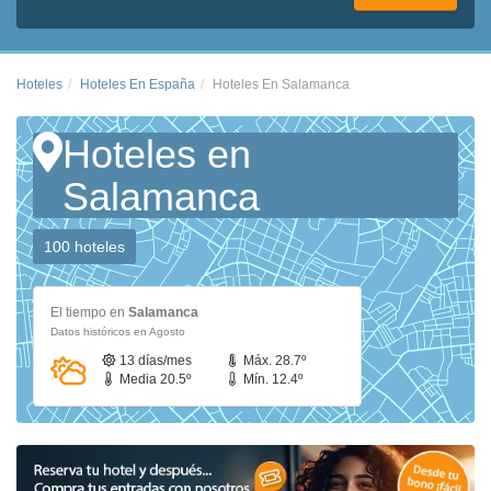
Hoteles
Hoteles En España
Hoteles En Salamanca
Hoteles en
Salamanca
100 hoteles
El tiempo en
Salamanca
Datos históricos en Agosto
13 días/mes
Máx. 28.7º
Media 20.5º
Mín. 12.4º