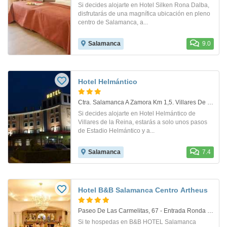
Si decides alojarte en Hotel Silken Rona Dalba,
disfrutarás de una magnífica ubicación en pleno
centro de Salamanca, a...
Salamanca
9.0
Hotel Helmántico
Ctra. Salamanca A Zamora Km 1,5. Villares De La Reina- Sal
Si decides alojarte en Hotel Helmántico de
Villares de la Reina, estarás a solo unos pasos
de Estadio Helmántico y a...
Salamanca
7.4
Hotel B&B Salamanca Centro Artheus
Paseo De Las Carmelitas, 67 - Entrada Ronda Corpus . Salamanca
Si te hospedas en B&B HOTEL Salamanca