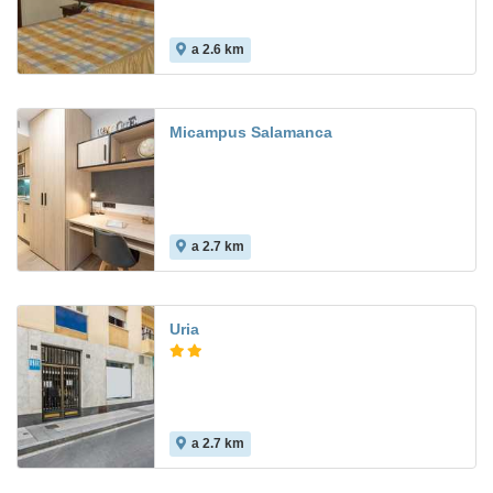
a 2.6 km
Micampus Salamanca
a 2.7 km
Uria
a 2.7 km
5.1