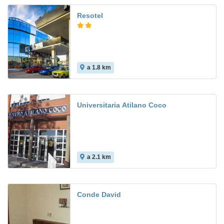
Resotel
a 1.8 km
Universitaria Atilano Coco
a 2.1 km
Conde David