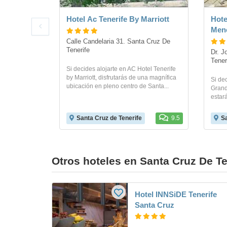
Hotel Ac Tenerife By Marriott
Hote
Men
Calle Candelaria 31. Santa Cruz De 
Tenerife
Dr. J
Tener
Si decides alojarte en AC Hotel Tenerife
by Marriott, disfrutarás de una magnífica
Si dec
ubicación en pleno centro de Santa...
Grand
estar
Santa Cruz de Tenerife
9.5
Sa
Otros hoteles en Santa Cruz De Te
Hotel INNSiDE Tenerife
Santa Cruz