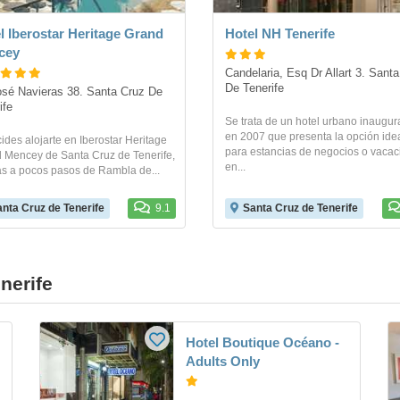
l Iberostar Heritage Grand
Hotel NH Tenerife
cey
Candelaria, Esq Dr Allart 3. Santa
De Tenerife
osé Navieras 38. Santa Cruz De 
ife
Se trata de un hotel urbano inaugu
en 2007 que presenta la opción ide
ides alojarte en Iberostar Heritage
para estancias de negocios o vaca
 Mencey de Santa Cruz de Tenerife,
en...
ás a pocos pasos de Rambla de...
nta Cruz de Tenerife
9.1
Santa Cruz de Tenerife
nerife
Hotel Boutique Océano -
Adults Only