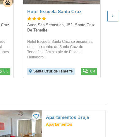
Hotel Escuela Santa Cruz
Hotel Prin
 Cruz 
Avda San Sebastian, 152. Santa Cruz 
Valentin San
De Tenerife
Tenerife
rado
Hotel Escuela Santa Cruz se encuentra
Este encantad
al
en pleno centro de Santa Cruz de
está ubicado
ciones
Tenerife, a 3min a pie de Estadio
Santa Cruz de
Heliodoro...
8.5
Santa Cruz de Tenerife
8.4
Santa Cru
Apartamentos Bruja
Apartamentos