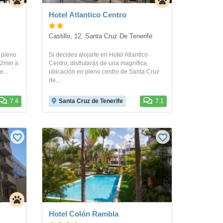
Hotel Atlantico Centro
Castillo, 12. Santa Cruz De Tenerife
 pleno
Si decides alojarte en Hotel Atlantico
 2min a
Centro, disfrutarás de una magnífica
...
ubicación en pleno centro de Santa Cruz
de...
7.4
Santa Cruz de Tenerife
7.1
Hotel Colón Rambla