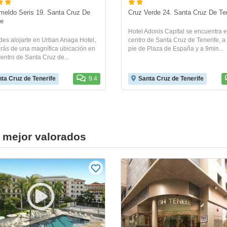
Imeldo Seris 19. Santa Cruz De 
Cruz Verde 24. Santa Cruz De Ten
fe
Hotel Adonis Capital se encuentra 
des alojarte en Urban Anaga Hotel,
centro de Santa Cruz de Tenerife, a
arás de una magnífica ubicación en
pie de Plaza de España y a 9min...
entro de Santa Cruz de...
ta Cruz de Tenerife
9.4
Santa Cruz de Tenerife
e mejor valorados