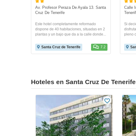
Av. Profesor Peraza De Ayala 13. Santa 
Calle 
Cruz De Tenerife
Teneri
Este hotel completamente reformado
Si deci
dispone de 40 habitaciones, situadas en 2
disfrut
plantas y un bajo que da a la calle donde...
pleno c
Santa Cruz de Tenerife
7.2
San
Hoteles en Santa Cruz De Tenerif