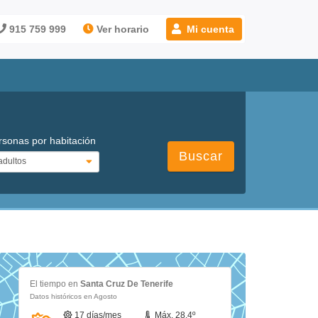
915 759 999
Ver horario
Mi cuenta
rsonas por habitación
Buscar
El tiempo en
Santa Cruz De Tenerife
Datos históricos en Agosto
17 días/mes
Máx. 28.4º