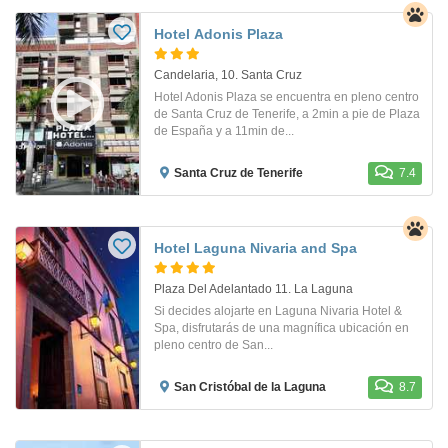
Hotel Adonis Plaza
Candelaria, 10. Santa Cruz
Hotel Adonis Plaza se encuentra en pleno centro
de Santa Cruz de Tenerife, a 2min a pie de Plaza
de España y a 11min de...
Santa Cruz de Tenerife
7.4
Hotel Laguna Nivaria and Spa
Plaza Del Adelantado 11. La Laguna
Si decides alojarte en Laguna Nivaria Hotel &
Spa, disfrutarás de una magnífica ubicación en
pleno centro de San...
San Cristóbal de la Laguna
8.7