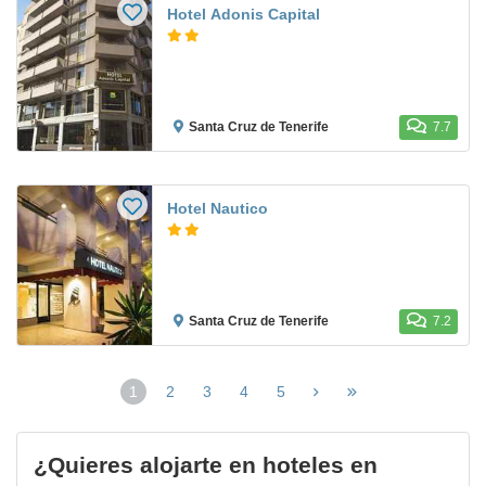
Hotel Adonis Capital
Santa Cruz de Tenerife
7.7
Hotel Nautico
Santa Cruz de Tenerife
7.2
1
2
3
4
5
(página
actual)
¿Quieres alojarte en hoteles en