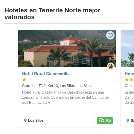
Hoteles en Tenerife Norte mejor
valorados
Hotel Rural Casamarilla
Hote
Carretera Tf42, Km 13, Los Silos. Los Silos
Calle
Hotel Rural Casamarilla de Garachico está en una
Si de
zona rural, a solo 15 minutos en coche del Campo de
disfr
golf Buenavista y...
de Sa
Los Silos
9.5
S