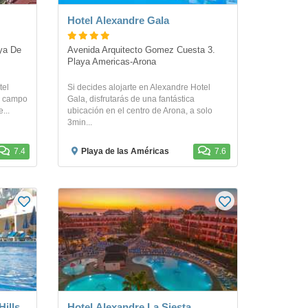
Hotel Alexandre Gala
ya De 
Avenida Arquitecto Gomez Cuesta 3. 
Playa Americas-Arona
tel
Si decides alojarte en Alexandre Hotel
n campo
Gala, disfrutarás de una fantástica
...
ubicación en el centro de Arona, a solo
3min...
7.4
Playa de las Américas
7.6
ills
Hotel Alexandre La Siesta