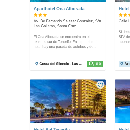
Aparthotel Ona Alborada
Hotel
Av. De Fernando Salazar Gonzalez, S/n. 
Calle 
Las Galletas, Santa Cruz 
Si deci
El Ona Alborada se encuentra en el
SPA de 
extremo sur de Tenerife. En la puerta del
apenas
hotel hay una parada de autobús y de...
Costa del Silencio - Las Galletas
8.0
Ar
Hotel Sol Tenerife
Hotel