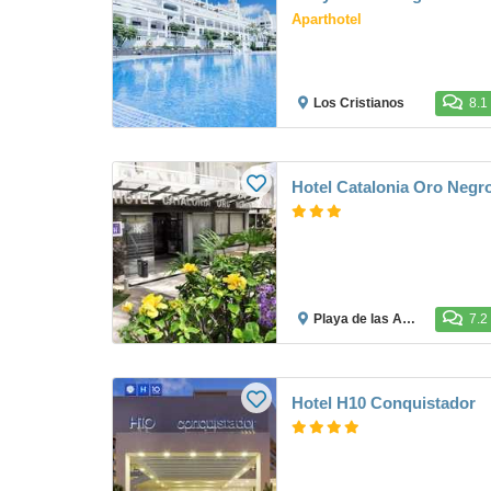
Aparthotel
Los Cristianos
8.1
Hotel Catalonia Oro Negr
Playa de las Américas
7.2
Hotel H10 Conquistador