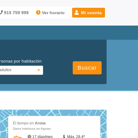
915 759 999
Ver horario
Mi cuenta
rsonas por habitación
Buscar
El tiempo en
Arona
Datos históricos en Agosto
17 días/mes
Máx. 28.4º