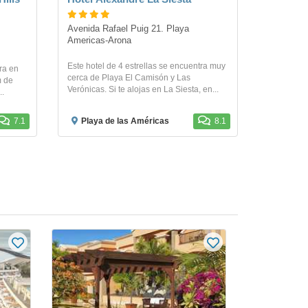
Avenida Rafael Puig 21. Playa 
Americas-Arona
Este hotel de 4 estrellas se encuentra muy
ra en
cerca de Playa El Camisón y Las
m de
Verónicas. Si te alojas en La Siesta, en...
..
7.1
Playa de las Américas
8.1