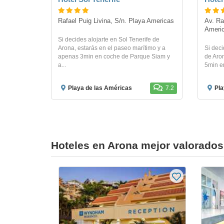
Rafael Puig Livina, S/n. Playa Americas
Av. Ra
Ameri
Si decides alojarte en Sol Tenerife de
Arona, estarás en el paseo marítimo y a
Si dec
apenas 3min en coche de Parque Siam y
de Aron
a...
5min e
Playa de las Américas
7.2
Pla
Hoteles en Arona mejor valorados