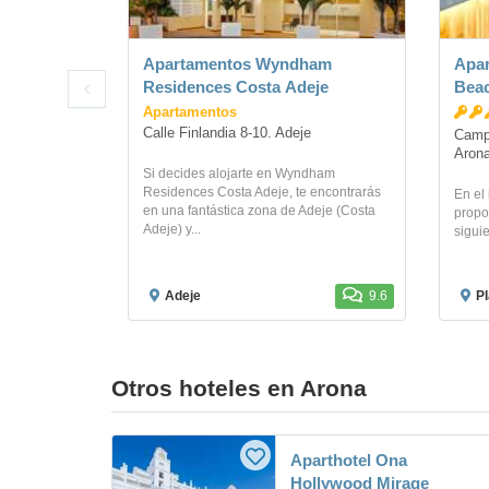
Apartamentos Wyndham
Apar
Residences Costa Adeje
Beac
Apartamentos
Calle Finlandia 8-10. Adeje
Campo
Aron
Si decides alojarte en Wyndham
Residences Costa Adeje, te encontrarás
En el
en una fantástica zona de Adeje (Costa
propo
Adeje) y...
siguie
Adeje
9.6
Pl
Otros hoteles en Arona
Aparthotel Ona
Hollywood Mirage