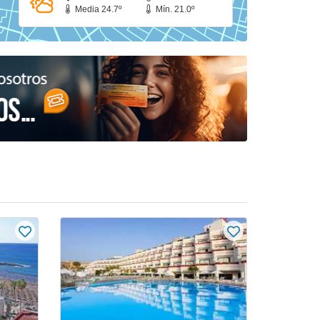
Media 24.7º
Mín. 21.0º