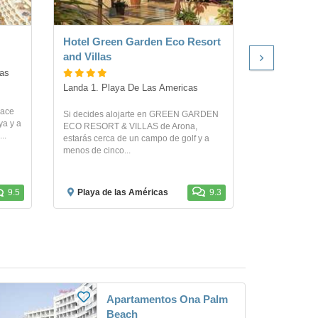
Hotel Green Garden Eco Resort
Hotel Euro
and Villas
as 
Rafael Puig 
Americas
Landa 1. Playa De Las Americas
lace
El hotel se u
Si decides alojarte en GREEN GARDEN
ya y a
las Américas,
ECO RESORT & VILLAS de Arona,
..
la milla de or
estarás cerca de un campo de golf y a
menos de cinco...
9.5
Playa de las Américas
9.3
Playa de
Apartamentos Ona Palm
Beach