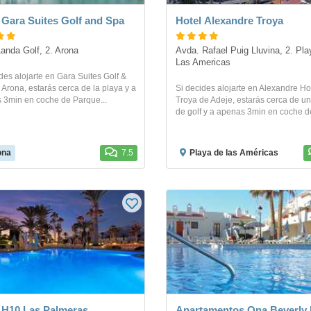
 Gara Suites Golf and Spa
Hotel Alexandre Troya
Landa Golf, 2. Arona
Avda. Rafael Puig Lluvina, 2. Pla
Las Americas
des alojarte en Gara Suites Golf &
Arona, estarás cerca de la playa y a
Si decides alojarte en Alexandre Ho
 3min en coche de Parque...
Troya de Adeje, estarás cerca de u
de golf y a apenas 3min en coche de
ona
7.5
Playa de las Américas
 H10 Las Palmeras
Apartamentos Ona Beverly H