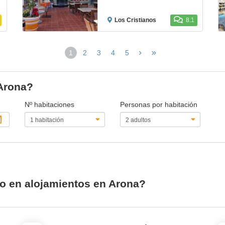
Los Cristianos
8.1
1
2
3
4
5
(página
actual)
 Arona?
Nº habitaciones
Personas por habitación
io en alojamientos en Arona?