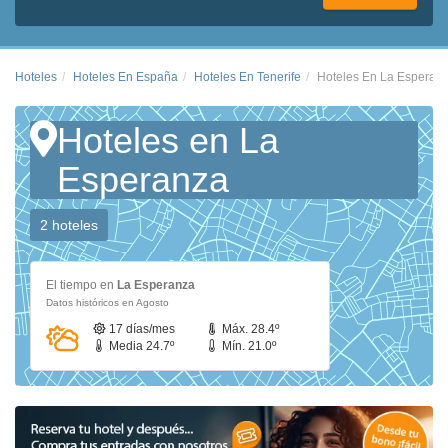
Hoteles
Hoteles En España
Hoteles En Tenerife
Hoteles En La Esperan
Hoteles en La
Esperanza
2 hoteles
El tiempo en
La Esperanza
Datos históricos en Agosto
17 días/mes
Máx. 28.4º
Media 24.7º
Mín. 21.0º