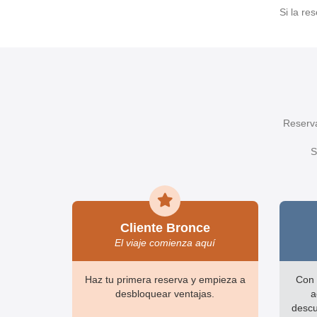
Si la re
Reserva
S
Cliente Bronce
El viaje comienza aquí
Haz tu primera reserva y empieza a
Con 
desbloquear ventajas.
a
descu