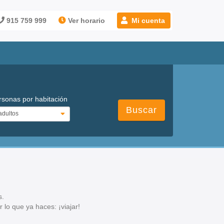
915 759 999
Ver horario
Mi cuenta
rsonas por habitación
Buscar
s.
lo que ya haces: ¡viajar!