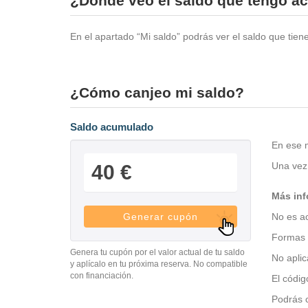
¿Dónde veo el saldo que tengo 
En el apartado “Mi saldo” podrás ver el saldo que tien
¿Cómo canjeo mi saldo?
Saldo acumulado
En ese m
Una vez 
40 €
Más inf
Generar cupón
No es a
Formas d
Genera tu cupón por el valor actual de tu saldo
No aplic
y aplícalo en tu próxima reserva. No compatible
con financiación.
El códig
Podrás c