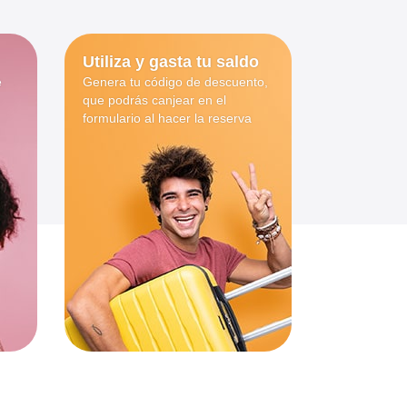
Utiliza y gasta tu saldo
e
Genera tu código de descuento,
que podrás canjear en el
formulario al hacer la reserva