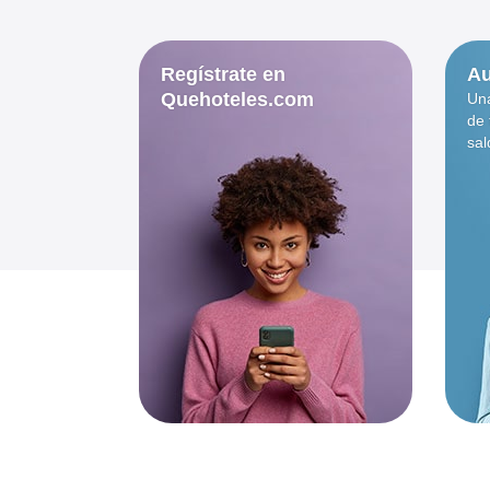
Regístrate en
Au
Quehoteles.com
Una
de 
sal