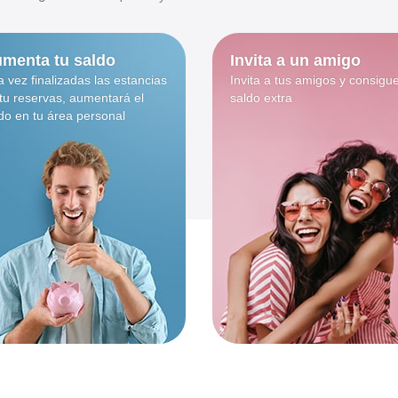
menta tu saldo
Invita a un amigo
 vez finalizadas las estancias
Invita a tus amigos y consigu
tu reservas, aumentará el
saldo extra
do en tu área personal