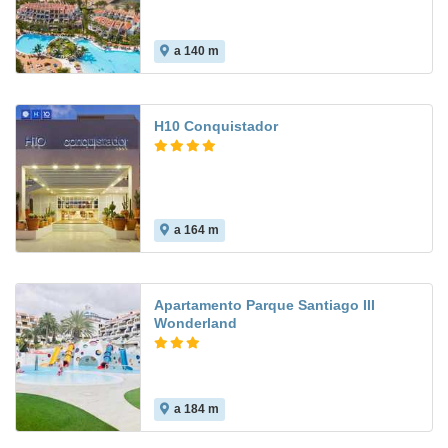
a 140 m
7.9
H10 Conquistador
a 164 m
6.8
Apartamento Parque Santiago III
Wonderland
a 184 m