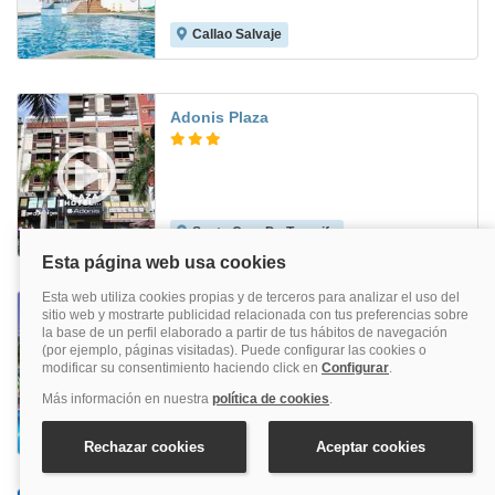
Callao Salvaje
6.1
Adonis Plaza
Santa Cruz De Tenerife
7.4
Panoramica Garden
Los Realejos
8.5