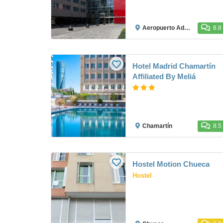
Aeropuerto Adolfo Suárez Madrid-Barajas
8.8
Hotel Madrid Chamartín
Affiliated By Meliá
Chamartín
8.5
Hostel Motion Chueca
Hostel