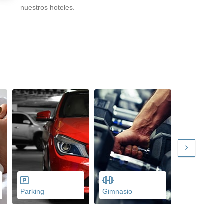
nuestros hoteles.
Parking
Gimnasio
Menús dieté