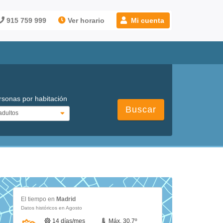
915 759 999
Ver horario
Mi cuenta
rsonas por habitación
Buscar
El tiempo en
Madrid
Datos históricos en Agosto
14 días/mes
Máx. 30.7º