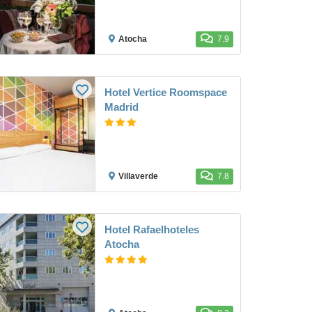
Atocha
7.9
Hotel Vertice Roomspace
Madrid
Villaverde
7.8
Hotel Rafaelhoteles
Atocha