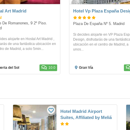
al Art Madrid
Hotel Vp Plaza España Desi
l
 De Romanones, 9 2º Piso. 
Plaza De España Nº 5. Madrid
d
Si decides alojarte en VP Plaza Es
ides alojarte en Hostal Art Madrid ,
Design, disfrutarás de una fantástic
tarás de una fantástica ubicación en
ubicación en el centro de Madrid, a
tro de Madrid, a solo 5min...
unos...
erta del Sol
10.0
Gran Vía
Hotel Madrid Airport
Suites, Affiliated by Meliá