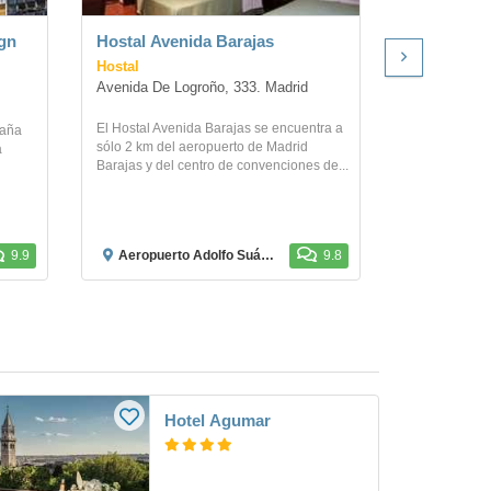
gn
Hostal Avenida Barajas
Hotel Intu
Hostal
Avenida De Logroño, 333. Madrid
San Martin 5
El Hostal Avenida Barajas se encuentra a
paña
Si decides alo
sólo 2 km del aeropuerto de Madrid
a
San Martin, di
Barajas y del centro de convenciones de...
ubicación en e
9.9
Aeropuerto Adolfo Suárez Madrid-Barajas
9.8
Plaza de 
Hotel Agumar