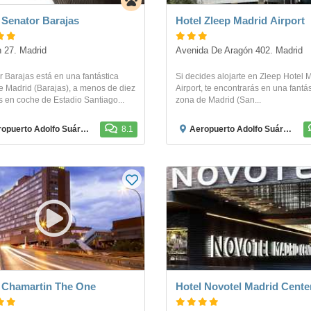
 Senator Barajas
Hotel Zleep Madrid Airport
 27. Madrid
Avenida De Aragón 402. Madrid
 Barajas está en una fantástica
Si decides alojarte en Zleep Hotel 
e Madrid (Barajas), a menos de diez
Airport, te encontrarás en una fantás
 en coche de Estadio Santiago...
zona de Madrid (San...
uerto Adolfo Suárez Madrid-Barajas
8.1
Aeropuerto Adolfo Suárez Madrid-Barajas
 Chamartin The One
Hotel Novotel Madrid Cente