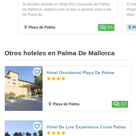
Si decides alojarte en Hotel Riu Concordia de Palma
El ho
de Mallorca, estarás junto al mar, a apenas 3min a pie
Dispo
de Playa de...
ellas..
Playa de Palma
9.9
P
Otros hoteles en Palma De Mallorca
Hotel Occidental Playa De Palma
Playa de Palma
8.7
Hotel Be Live Experience Costa Palma