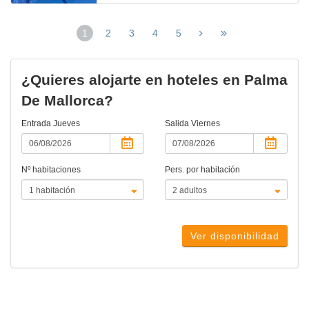
1
2
3
4
5
(página
actual)
¿Quieres alojarte en hoteles en Palma
De Mallorca?
Entrada
Jueves
Salida
Viernes
Nº habitaciones
Pers. por habitación
Ver disponibilidad