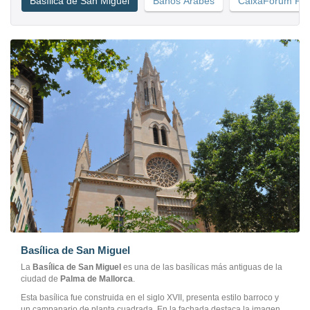
Basílica de San Miguel
Baños Árabes
CaixaForum Palm
Basílica de San Miguel
La
Basílica de San Miguel
es una de las basílicas más antiguas de la
ciudad de
Palma de Mallorca
.
Esta basílica fue construida en el siglo XVII, presenta estilo barroco y
un campanario de planta cuadrada. En la fachada destaca la imagen