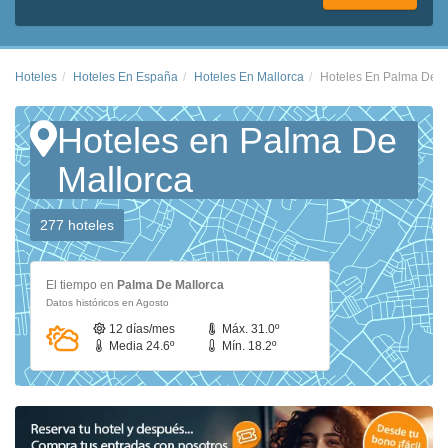
Hoteles
Hoteles En España
Hoteles En Mallorca
Hoteles En Palma De M
Hoteles en Palma De
Mallorca
277 hoteles
El tiempo en
Palma De Mallorca
Datos históricos en Agosto
12 días/mes
Máx. 31.0º
Media 24.6º
Mín. 18.2º