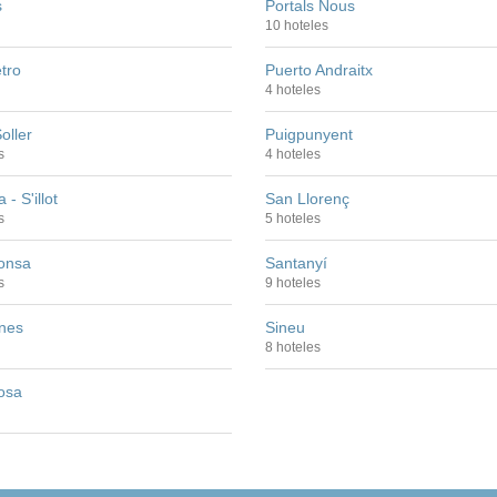
s
Portals Nous
10 hoteles
tro
Puerto Andraitx
4 hoteles
oller
Puigpunyent
s
4 hoteles
- S'illot
San Llorenç
s
5 hoteles
onsa
Santanyí
s
9 hoteles
ines
Sineu
8 hoteles
osa