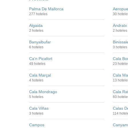
Palma De Mallorca
Aeropue
277 hoteles
30 hotele
Algaida
Andratx
2 hoteles
2 hoteles
Banyalbufar
Binissa
6 hoteles
3 hoteles
Ca'n Picafort
Cala Bo
49 hoteles
23 hotele
Cala Marçal
Cala Ma
4 hoteles
13 hotele
Cala Mondrago
Cala Ra
5 hoteles
60 hotele
Cala Viñas
Calas D
3 hoteles
114 hotel
Campos
Canyam