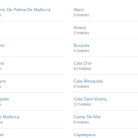
rto De Palma De Mallorca
Alaró
s
5 hoteles
Ariany
3 hoteles
lem
Bunyola
4 hoteles
na
Cala D'or
s
63 hoteles
yor
Cala Mesquida
s
4 hoteles
tjada
Cala Sant Vicenç
s
12 hoteles
e Mallorca
Camp De Mar
es
8 hoteles
el
Capdepera