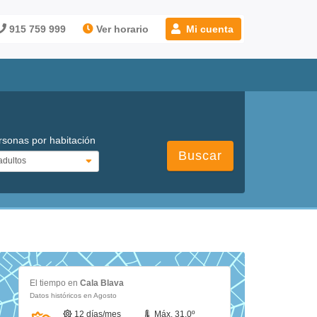
915 759 999
Ver horario
Mi cuenta
rsonas por habitación
Buscar
El tiempo en
Cala Blava
Datos históricos en Agosto
12 días/mes
Máx. 31.0º