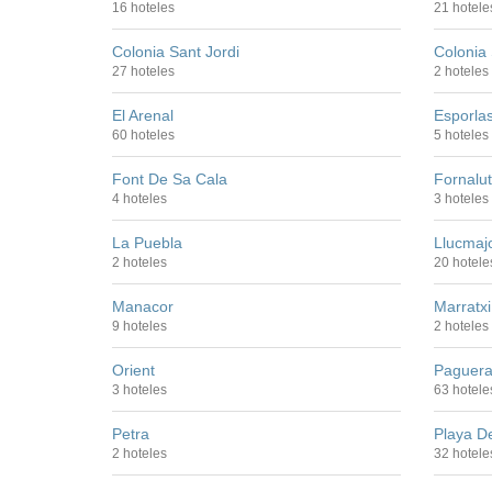
16 hoteles
21 hotele
Colonia Sant Jordi
Colonia
27 hoteles
2 hoteles
El Arenal
Esporla
60 hoteles
5 hoteles
Font De Sa Cala
Fornalut
4 hoteles
3 hoteles
La Puebla
Llucmaj
2 hoteles
20 hotele
Manacor
Marratxi
9 hoteles
2 hoteles
Orient
Paguer
3 hoteles
63 hotele
Petra
Playa D
2 hoteles
32 hotele