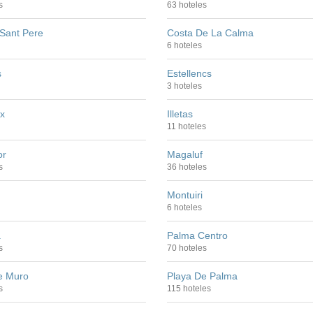
s
63 hoteles
 Sant Pere
Costa De La Calma
6 hoteles
s
Estellencs
3 hoteles
x
Illetas
11 hoteles
or
Magaluf
s
36 hoteles
Montuiri
6 hoteles
a
Palma Centro
s
70 hoteles
e Muro
Playa De Palma
s
115 hoteles