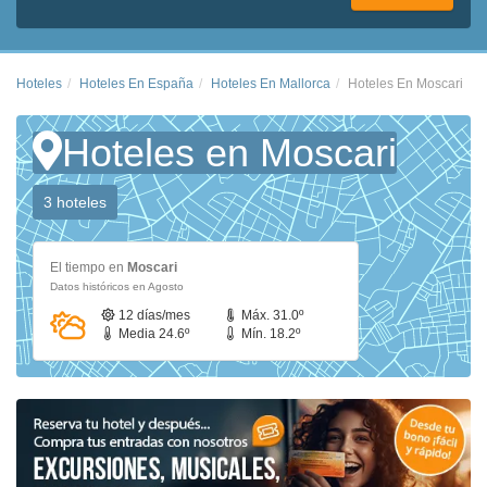
Hoteles
Hoteles En España
Hoteles En Mallorca
Hoteles En Moscari
Hoteles en Moscari
3 hoteles
El tiempo en
Moscari
Datos históricos en Agosto
12 días/mes
Máx. 31.0º
Media 24.6º
Mín. 18.2º