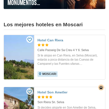
Los mejores hoteles en Moscari
Hotel Can Riera
Calle Passeig De Sa Creu 4 Y 6. Selva
Si te alojas en Can Riera, en Selva (Moscari),
estarás a poca distancia de las Cuevas de
Campanet y las Fuentes ufanas....
MOSCARI
Hotel Son Ametler
Son Riera Sn. Selva
Si decides alojarte en Son Ametler de Selva,