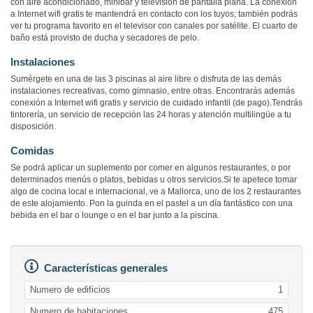
con aire acondicionado, minibar y televisión de pantalla plana. La conexión
a Internet wifi gratis te mantendrá en contacto con los tuyos; también podrás
ver tu programa favorito en el televisor con canales por satélite. El cuarto de
baño está provisto de ducha y secadores de pelo.
Instalaciones
Sumérgete en una de las 3 piscinas al aire libre o disfruta de las demás
instalaciones recreativas, como gimnasio, entre otras. Encontrarás además
conexión a Internet wifi gratis y servicio de cuidado infantil (de pago).Tendrás
tintorería, un servicio de recepción las 24 horas y atención multilingüe a tu
disposición.
Comidas
Se podrá aplicar un suplemento por comer en algunos restaurantes, o por
determinados menús o platos, bebidas u otros servicios.Si te apetece tomar
algo de cocina local e internacional, ve a Mallorca, uno de los 2 restaurantes
de este alojamiento. Pon la guinda en el pastel a un día fantástico con una
bebida en el bar o lounge o en el bar junto a la piscina.
Características generales
Numero de edificios
1
Numero de habitaciones
475