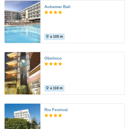
Aubamar Bali
a 105 m
Obelisco
a 118 m
Riu Festival