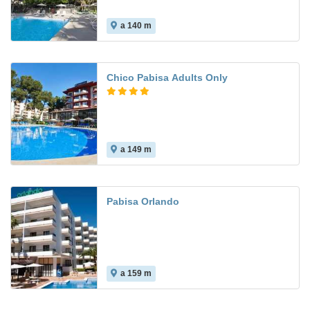
a 140 m
9.4
Chico Pabisa Adults Only
a 149 m
Pabisa Orlando
a 159 m