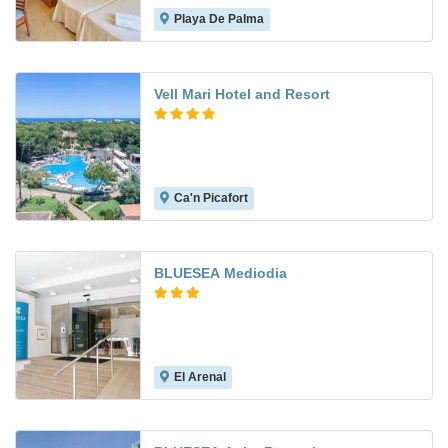
Playa De Palma
6.5
Vell Mari Hotel and Resort
Ca'n Picafort
7.8
BLUESEA Mediodia
El Arenal
6.4