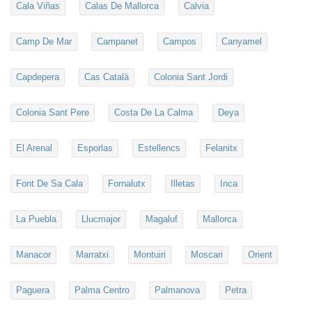
Cala Viñas
Calas De Mallorca
Calvia
Camp De Mar
Campanet
Campos
Canyamel
Capdepera
Cas Català
Colonia Sant Jordi
Colonia Sant Pere
Costa De La Calma
Deya
El Arenal
Esporlas
Estellencs
Felanitx
Font De Sa Cala
Fornalutx
Illetas
Inca
La Puebla
Llucmajor
Magaluf
Mallorca
Manacor
Marratxi
Montuiri
Moscari
Orient
Paguera
Palma Centro
Palmanova
Petra