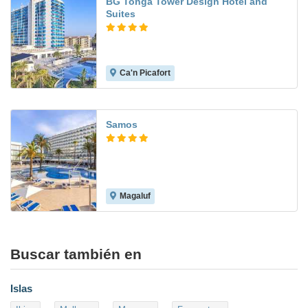
BG Tonga Tower Design Hotel and
Suites
Ca'n Picafort
8.9
Samos
Magaluf
8.8
Buscar también en
Islas