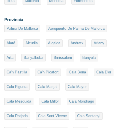
Ibiza
Mallorca
Menorca
Formentera
Provincia
Palma De Mallorca
Aeropuerto De Palma De Mallorca
Alaró
Alcudia
Algaida
Andratx
Ariany
Arta
Banyalbufar
Binissalem
Bunyola
Ca'n Pastilla
Ca'n Picafort
Cala Bona
Cala D'or
Cala Figuera
Cala Marçal
Cala Mayor
Cala Mesquida
Cala Millor
Cala Mondrago
Cala Ratjada
Cala Sant Vicenç
Cala Santanyi