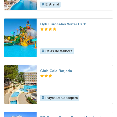
El Arenal
6.6
Hyb Eurocalas Water Park
Calas De Mallorca
8.3
Club Cala Ratjada
Playas De Capdepera
6.5