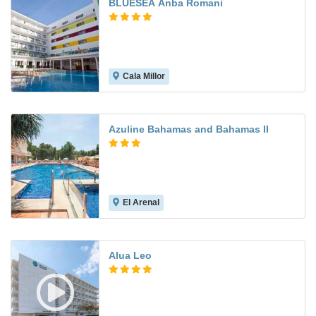
BLUESEA Anba Romani
Cala Millor
7.1
Azuline Bahamas and Bahamas II
El Arenal
7.3
Alua Leo