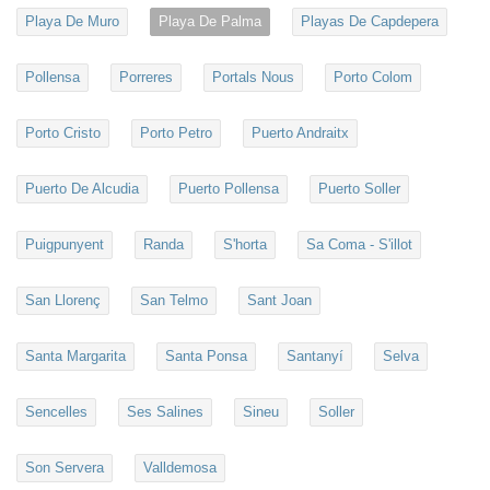
Playa De Muro
Playa De Palma
Playas De Capdepera
Pollensa
Porreres
Portals Nous
Porto Colom
Porto Cristo
Porto Petro
Puerto Andraitx
Puerto De Alcudia
Puerto Pollensa
Puerto Soller
Puigpunyent
Randa
S'horta
Sa Coma - S'illot
San Llorenç
San Telmo
Sant Joan
Santa Margarita
Santa Ponsa
Santanyí
Selva
Sencelles
Ses Salines
Sineu
Soller
Son Servera
Valldemosa