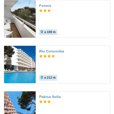
Foners
a 189 m
4.3
Riu Concordia
a 212 m
9.9
Pabisa Sofia