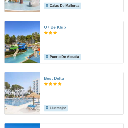
Calas De Mallorca
7.7
O7 Be Klub
Puerto De Alcudia
6.1
Best Delta
Llucmajor
8.4