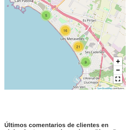
5
16
21
+
9
−
©
OpenStreetMap
contributors
Últimos comentarios de clientes en