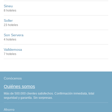
Sineu
8 hoteles
Soller
23 hoteles
Son Servera
4 hoteles
Valldemosa
7 hoteles
Conócenos
Quiénes somos
Más de 500.000 clientes satisfechos. Confirmación inmediata, total
seguridad y garantía. Sin sorpresas.
Ahorro