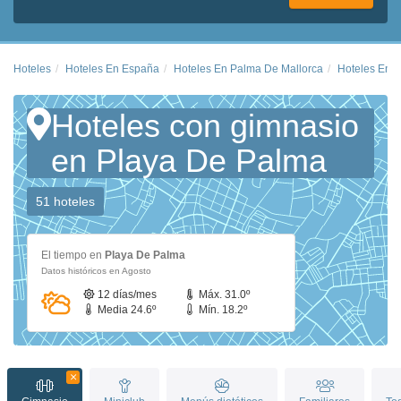
Hoteles
Hoteles En España
Hoteles En Palma De Mallorca
Hoteles En 
Hoteles con gimnasio
en Playa De Palma
51 hoteles
El tiempo en
Playa De Palma
Datos históricos en Agosto
12 días/mes
Máx. 31.0º
Media 24.6º
Mín. 18.2º