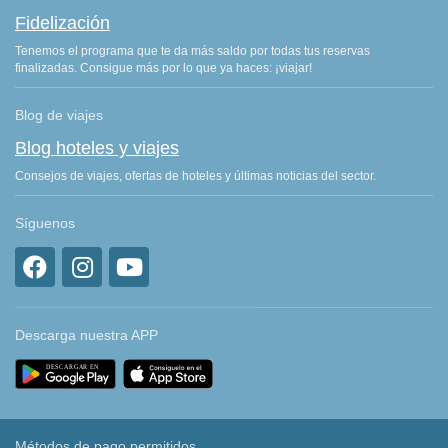
Fidelización
Tenemos el programa que te da más saldo por todas tus reservas
finalizadas. Consigue más por lo que ya haces: ¡viajar!
Blog de viajes
Blog hoteles y viajes
Consejos de viajes, ofertas de hoteles y últimas noticias del sector.
Síguenos
Descarga nuestra APP
Métodos de pago permitidos