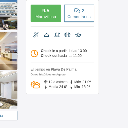
9.5
2
Maravilloso
Comentarios
Check in
a partir de las 13:00
Check out
hasta las 11:00
El tiempo en
Playa De Palma
Datos históricos en Agosto
12 días/mes
Máx. 31.0º
Media 24.6º
Mín. 18.2º
ia