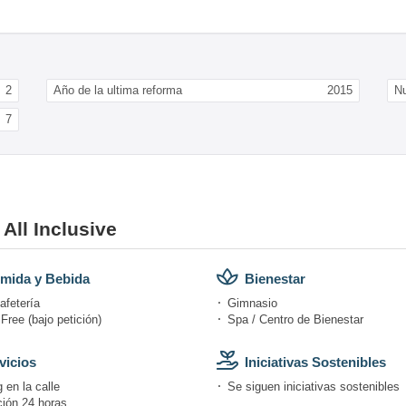
2
Año de la ultima reforma
2015
N
7
 All Inclusive
mida y Bebida
Bienestar
afetería
Gimnasio
Free (bajo petición)
Spa / Centro de Bienestar
vicios
Iniciativas Sostenibles
 en la calle
Se siguen iniciativas sostenibles
ión 24 horas