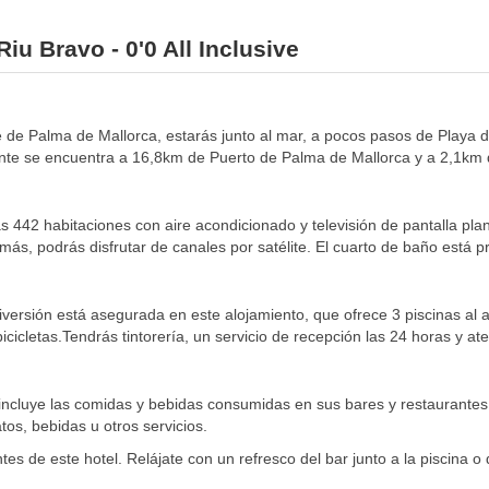
iu Bravo - 0'0 All Inclusive
usive de Palma de Mallorca, estarás junto al mar, a pocos pasos de Pla
ante se encuentra a 16,8km de Puerto de Palma de Mallorca y a 2,1km d
as 442 habitaciones con aire acondicionado y televisión de pantalla pl
emás, podrás disfrutar de canales por satélite. El cuarto de baño está 
versión está asegurada en este alojamiento, que ofrece 3 piscinas al a
cicletas.Tendrás tintorería, un servicio de recepción las 24 horas y ate
io incluye las comidas y bebidas consumidas en sus bares y restaurant
os, bebidas u otros servicios.
s de este hotel. Relájate con un refresco del bar junto a la piscina o