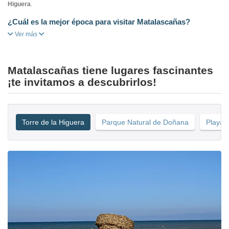
Higuera
.
¿Cuál es la mejor época para visitar Matalascañas?
Ver más
Matalascañas tiene lugares fascinantes
¡te invitamos a descubrirlos!
Torre de la Higuera
Parque Natural de Doñana
Playa 