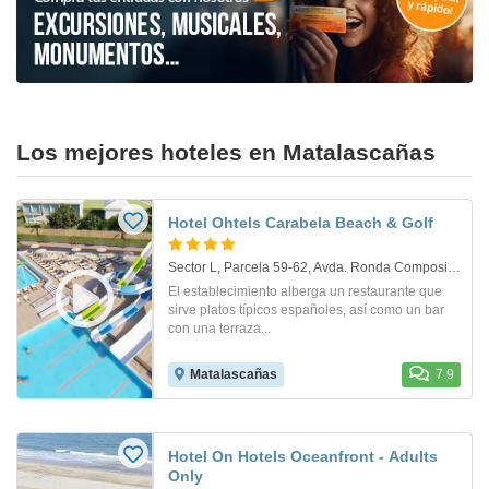
Los mejores hoteles en Matalascañas
Hotel Ohtels Carabela Beach & Golf
Sector L, Parcela 59-62, Avda. Ronda Compositor Sorozabal. Matalascañas
El establecimiento alberga un restaurante que
sirve platos típicos españoles, así como un bar
con una terraza...
Matalascañas
7.9
Hotel On Hotels Oceanfront - Adults
Only