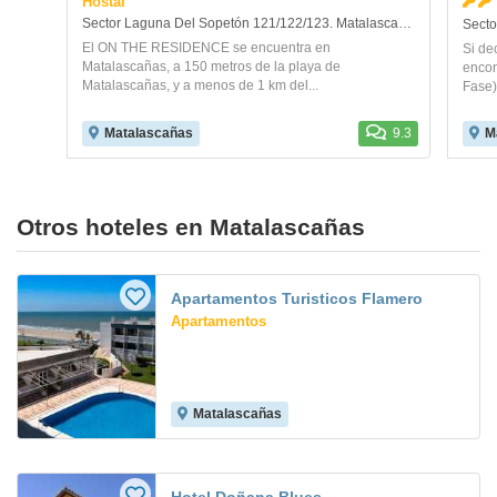
Hostal
Sector Laguna Del Sopetón 121/122/123. Matalascañas
Secto
El ON THE RESIDENCE se encuentra en
Si de
Matalascañas, a 150 metros de la playa de
encon
Matalascañas, y a menos de 1 km del...
Fase),
Matalascañas
9.3
M
Otros hoteles en Matalascañas
Apartamentos Turisticos Flamero
Apartamentos
Matalascañas