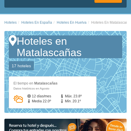
Hoteles
Hoteles En España
Hoteles En Huelva
Hoteles En Matalascaña
Hoteles en
Matalascañas
17 hoteles
El tiempo en
Matalascañas
Datos históricos en Agosto
12 días/mes
Máx. 23.8º
Media 22.0º
Mín. 20.1º