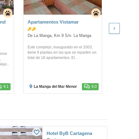
and
Apartamentos Vistamar
Hotel 525
De La Manga, Km 9 S/n. La Manga
Rio Borines 
Este complejo, inaugurado en el 2003,
Si decides al
tiene 9 plantas en las que se reparten un
Alcázares, es
Menor
total de 18 apartamentos. El...
menos de 15 
,
Menor...
ejo...
9.1
La Manga del Mar Menor
9.0
Los Alcá
Hotel ByB Cartagena