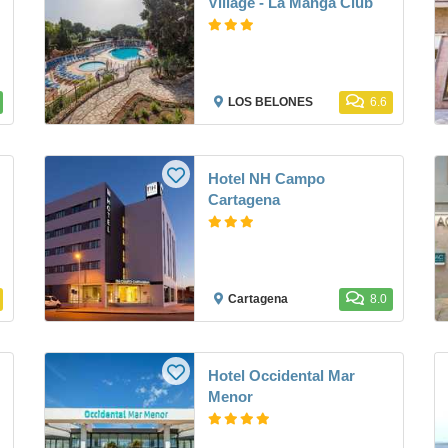
Village - La Manga Club
LOS BELONES
6.6
Hotel NH Campo
Cartagena
Cartagena
8.0
Hotel Occidental Mar
Menor