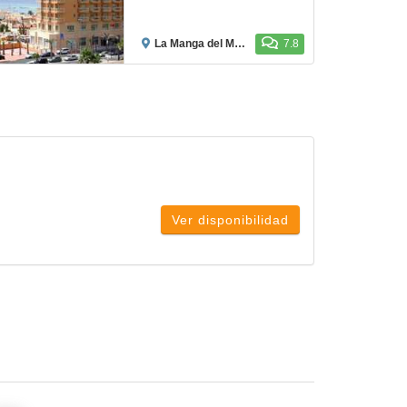
La Manga del Mar Menor
7.8
Ver disponibilidad