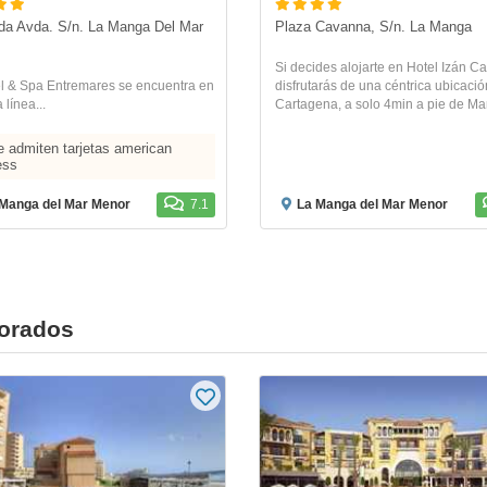
a Avda. S/n. La Manga Del Mar 
Plaza Cavanna, S/n. La Manga
Si decides alojarte en Hotel Izán C
el & Spa Entremares se encuentra en
disfrutarás de una céntrica ubicaci
 línea...
Cartagena, a solo 4min a pie de Mar
 admiten tarjetas american
ess
Manga del Mar Menor
7.1
La Manga del Mar Menor
lorados