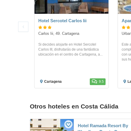
Hotel Sercotel Carlos Iii
Apar
Carlos Iii, 49. Cartagena
Urban
Si decides alojarte en Hotel Sercotel
Este 
Carlos III, disfrutarás de una fantástica
compl
ubicación en el centro de Cartagena, a...
con u
sus h
Cartagena
9.5
L
Otros hoteles en Costa Cálida
Hotel Ramada Resort By