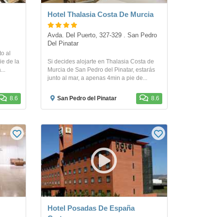
Hotel Thalasia Costa De Murcia
Avda. Del Puerto, 327-329 . San Pedro 
Del Pinatar
to al
ie de la
Si decides alojarte en Thalasia Costa de
...
Murcia de San Pedro del Pinatar, estarás
junto al mar, a apenas 4min a pie de...
8.6
San Pedro del Pinatar
8.6
Hotel Posadas De España