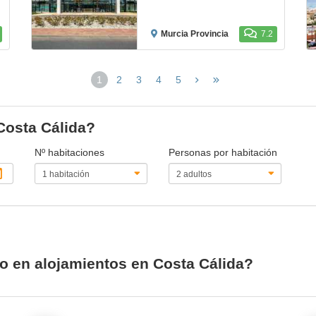
Murcia Provincia
7.2
1
2
3
4
5
(página
actual)
 Costa Cálida?
Nº habitaciones
Personas por habitación
io en alojamientos en Costa Cálida?