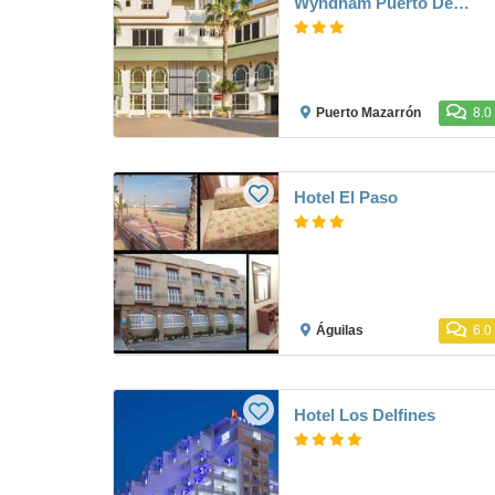
Wyndham Puerto De
Mazarron
Puerto Mazarrón
8.0
Hotel El Paso
Águilas
6.0
Hotel Los Delfines