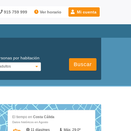
915 759 999
Ver horario
Mi cuenta
rsonas por habitación
Buscar
El tiempo en
Costa Cálida
Datos históricos en Agosto
11 días/mes
Máx. 29.0º