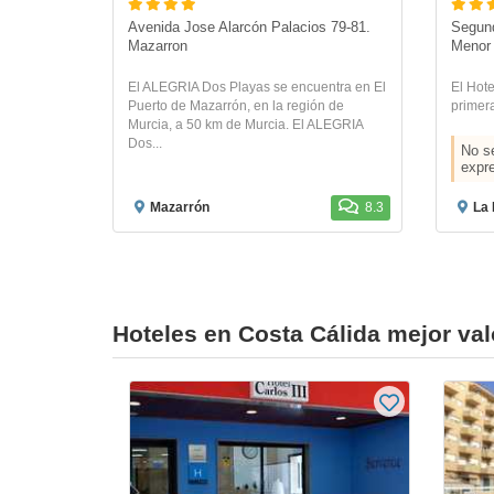
Avenida Jose Alarcón Palacios 79-81. 
Segund
Mazarron
Menor
El ALEGRIA Dos Playas se encuentra en El
El Hot
Puerto de Mazarrón, en la región de
primera
Murcia, a 50 km de Murcia. El ALEGRIA
Dos...
No se
expr
Mazarrón
8.3
La 
Hoteles en Costa Cálida mejor va