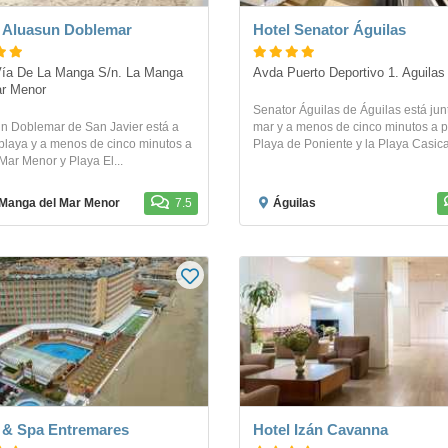
 Aluasun Doblemar
Hotel Senator Águilas
ía De La Manga S/n. La Manga 
Avda Puerto Deportivo 1. Aguilas
r Menor
Senator Águilas de Águilas está jun
n Doblemar de San Javier está a
mar y a menos de cinco minutos a p
playa y a menos de cinco minutos a
Playa de Poniente y la Playa Casica
Mar Menor y Playa El...
Manga del Mar Menor
7.5
Águilas
 & Spa Entremares
Hotel Izán Cavanna