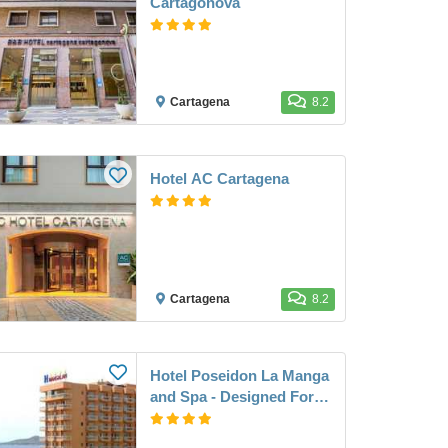
Cartagonova
Cartagena
8.2
Hotel AC Cartagena
Cartagena
8.2
Hotel Poseidon La Manga
and Spa - Designed For
Adults