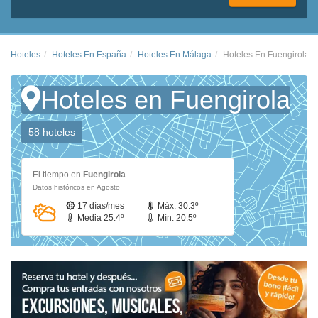
Hoteles
Hoteles En España
Hoteles En Málaga
Hoteles En Fuengirola
Hoteles en Fuengirola
58 hoteles
El tiempo en
Fuengirola
Datos históricos en Agosto
17 días/mes
Máx. 30.3º
Media 25.4º
Mín. 20.5º