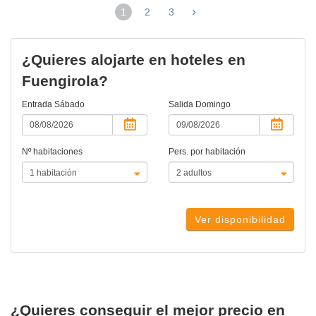
1
2
3
(página
actual)
¿Quieres alojarte en hoteles en
Fuengirola?
Entrada
Sábado
Salida
Domingo
Nº habitaciones
Pers. por habitación
Ver disponibilidad
¿Quieres conseguir el mejor precio en