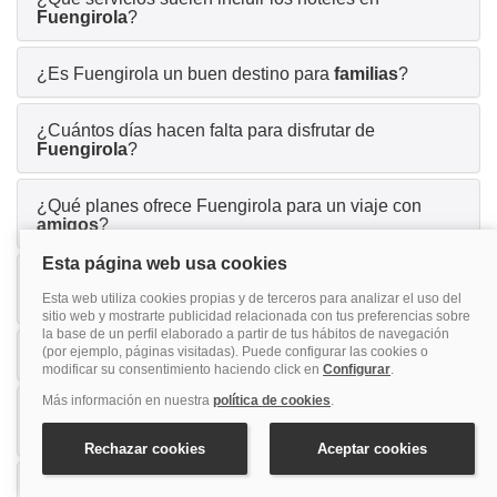
Fuengirola
?
¿Es Fuengirola un buen destino para
familias
?
¿Cuántos días hacen falta para disfrutar de
Fuengirola
?
¿Qué planes ofrece Fuengirola para un viaje con
amigos
?
¿Por qué Fuengirola es una buena opción para
parejas
?
¿Los hoteles en Fuengirola aceptan
mascotas
?
¿Es necesario alquilar
coche
para moverse por
Fuengirola?
¿Hay hoteles con
parking
en Fuengirola?