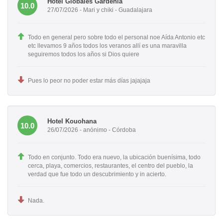
Hotel Globales Gardenia
10.0
27/07/2026 - Mari y chiki - Guadalajara
Todo en general pero sobre todo el personal noe Aída Antonio etc
etc llevamos 9 años todos los veranos allí es una maravilla
seguiremos todos los años si Dios quiere
Pues lo peor no poder estar más días jajajaja
Hotel Kouohana
10.0
26/07/2026 - anónimo - Córdoba
Todo en conjunto. Todo era nuevo, la ubicación buenísima, todo
cerca, playa, comercios, restaurantes, el centro del pueblo, la
verdad que fue todo un descubrimiento y in acierto.
Nada.