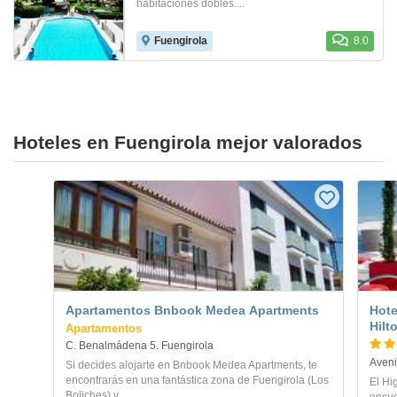
habitaciones dobles....
Fuengirola
8.0
Hoteles en Fuengirola mejor valorados
Apartamentos Bnbook Medea Apartments
Hote
Hilt
Apartamentos
C. Benalmádena 5. Fuengirola
Aveni
Si decides alojarte en Bnbook Medea Apartments, te
encontrarás en una fantástica zona de Fuengirola (Los
El Hi
Boliches) y...