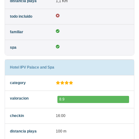
1,1 Km
Hotel IPV Palace and Spa
8.9
16:00
100 m