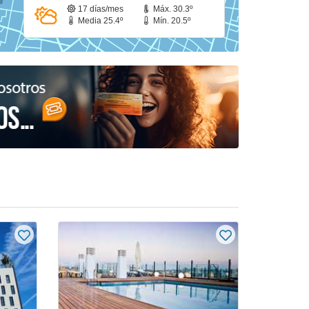
17 días/mes
Máx. 30.3º
Media 25.4º
Mín. 20.5º