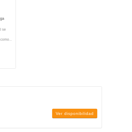
aga
l se
 como...
Ver disponibilidad