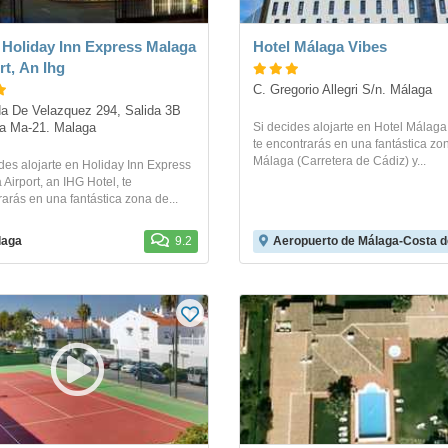
 Holiday Inn Express Malaga
Hotel Málaga Vibes
rt, An Ihg
C. Gregorio Allegri S/n. Málaga
a De Velazquez 294, Salida 3B 
Si decides alojarte en Hotel Málaga
a Ma-21. Malaga
te encontrarás en una fantástica zo
Málaga (Carretera de Cádiz) y...
des alojarte en Holiday Inn Express
Airport, an IHG Hotel, te
arás en una fantástica zona de...
laga
9.2
Aeropuerto de Málaga-Costa de