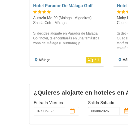
Hotel Parador De Málaga Golf
Hotel
Autovía Ma-20 (Málaga - Algeciras) 
Moby D
Salida Coín. Málaga
Churri
Si decides alojarte en Parador de Málaga
Si deci
Golf hotel, te encontrarás en una fantástica
Guadal
zona de Málaga (Churriana) y...
fantást
estarás 
Málaga
6.7
Má
¿Quieres alojarte en hoteles en
Entrada
Viernes
Salida
Sábado