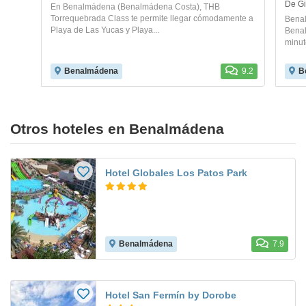
De Gi
En Benalmádena (Benalmádena Costa), THB
Torrequebrada Class te permite llegar cómodamente a
Benal
Playa de Las Yucas y Playa...
Benal
minut
Benalmádena
9.2
B
Otros hoteles en Benalmádena
Hotel Globales Los Patos Park
Benalmádena
7.9
Hotel San Fermín by Dorobe