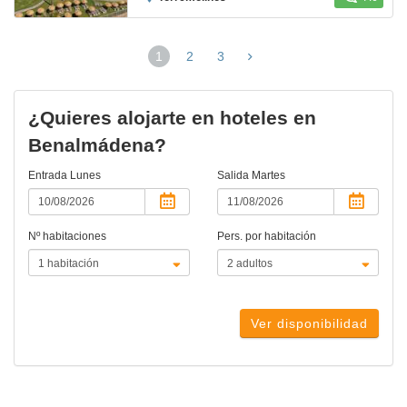
1
2
3
(página
actual)
¿Quieres alojarte en hoteles en
Benalmádena?
Entrada
Lunes
Salida
Martes
Nº habitaciones
Pers. por habitación
Ver disponibilidad