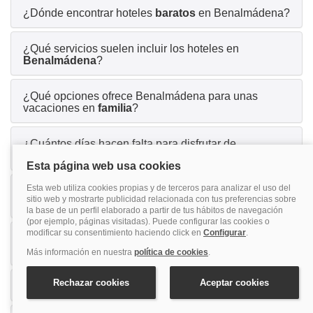
¿Dónde encontrar hoteles
baratos
en Benalmádena?
¿Qué servicios suelen incluir los hoteles en
Benalmádena
?
¿Qué opciones ofrece Benalmádena para unas
vacaciones en
familia
?
¿Cuántos días hacen falta para disfrutar de
Benalmádena
?
¿Qué actividades o planes ofrece Benalmádena para
un viaje con
amigos
?
¿Por qué Benalmádena es una buena opción para
parejas
?
¿Los hoteles en Benalmádena aceptan
mascotas
?