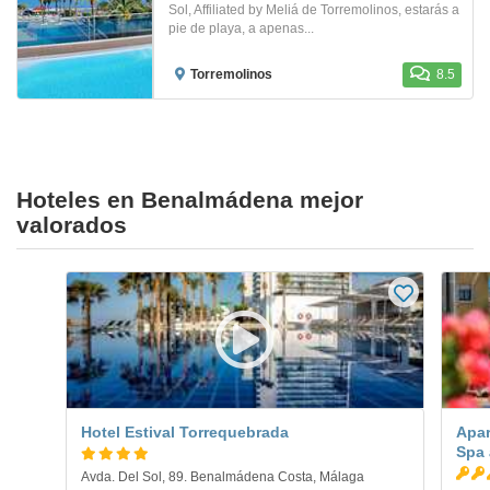
Sol, Affiliated by Meliá de Torremolinos, estarás a
pie de playa, a apenas...
Torremolinos
8.5
Hoteles en Benalmádena mejor
valorados
Hotel Estival Torrequebrada
Apar
Spa 
Avda. Del Sol, 89. Benalmádena Costa, Málaga