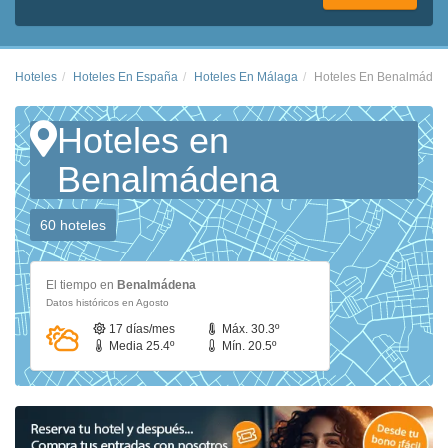
Hoteles
Hoteles En España
Hoteles En Málaga
Hoteles En Benalmáden
Hoteles en
Benalmádena
60 hoteles
El tiempo en
Benalmádena
Datos históricos en Agosto
17 días/mes
Máx. 30.3º
Media 25.4º
Mín. 20.5º