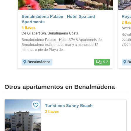
Benalmádena Palace - Hotel Spa and
Roya
Apartments
2 lla
4 llaves
De Gilabert S/n. Benalmaena Costa
Royal
constr
Benalmádena Palace - Hotel SPA & Apartments de
y boni
Benalmádena está junto al mar y a menos de 15
minutos a pie de Playa de...
Benalmádena
9.2
B
Otros apartamentos en Benalmádena
Turísticos Sunny Beach
2 llaves