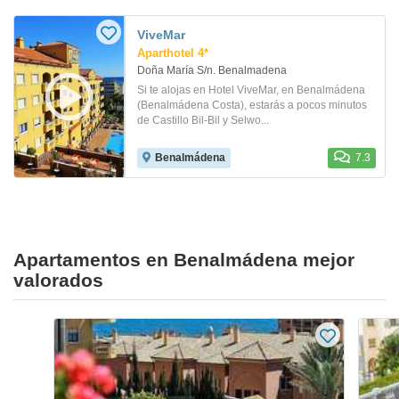
ViveMar
Aparthotel 4*
Doña María S/n. Benalmadena
Si te alojas en Hotel ViveMar, en Benalmádena
(Benalmádena Costa), estarás a pocos minutos
de Castillo Bil-Bil y Selwo...
Benalmádena
7.3
Apartamentos en Benalmádena mejor
valorados