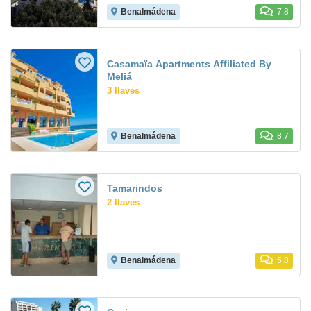
Benalmádena
7.8
Casamaïa Apartments Affiliated By
Meliá
3 llaves
Benalmádena
8.7
Tamarindos
2 llaves
Benalmádena
5.8