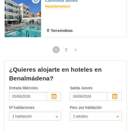
Carihuela Suites
Apartamentos
Torremolinos
1
2
(página
actual)
¿Quieres alojarte en hoteles en
Benalmádena?
Entrada
Miércoles
Salida
Jueves
Nº habitaciones
Pers. por habitación