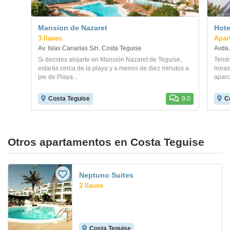
Mansion de Nazaret
Hote
3 llaves
Apart
Av. Islas Canarias S/n. Costa Teguise
Avda.
Si decides alojarte en Mansión Nazaret de Teguise,
Tendr
estarás cerca de la playa y a menos de diez minutos a
horas
pie de Playa...
aparc
Costa Teguise
9.0
C
Otros apartamentos en Costa Teguise
Neptuno Suites
2 llaves
Costa Teguise