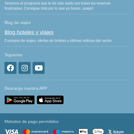
Tenemos el programa que te da más saldo por todas tus reservas
finalizadas. Consigue más por lo que ya haces: ¡viajar!
Blog de viajes
Blog hoteles y viajes
Consejos de viajes, ofertas de hoteles y últimas noticias del sector.
Síguenos
Descarga nuestra APP
Métodos de pago permitidos