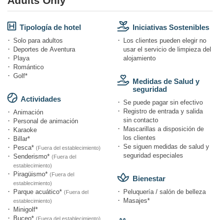
Adults Only
Tipología de hotel
Iniciativas Sostenibles
Solo para adultos
Los clientes pueden elegir no
Deportes de Aventura
usar el servicio de limpieza del
Playa
alojamiento
Romántico
Golf*
Medidas de Salud y
seguridad
Actividades
Se puede pagar sin efectivo
Registro de entrada y salida
Animación
sin contacto
Personal de animación
Mascarillas a disposición de
Karaoke
los clientes
Billar*
Se siguen medidas de salud y
Pesca*
(Fuera del establecimiento)
seguridad especiales
Senderismo*
(Fuera del
establecimiento)
Piragüismo*
(Fuera del
Bienestar
establecimiento)
Parque acuático*
Peluquería / salón de belleza
(Fuera del
Masajes*
establecimiento)
Minigolf*
Buceo*
(Fuera del establecimiento)