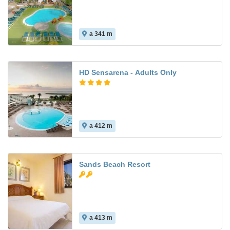
a 341 m
7.7
HD Sensarena - Adults Only
a 412 m
9.2
Sands Beach Resort
a 413 m
7.0