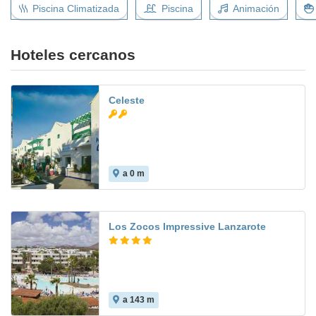
Piscina Climatizada
Piscina
Animación
Hoteles cercanos
Celeste
a 0 m
6.6
Los Zocos Impressive Lanzarote
a 143 m
7.7