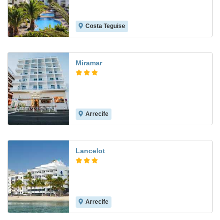
Costa Teguise
9.1
Miramar
Arrecife
7.5
Lancelot
Arrecife
8.7