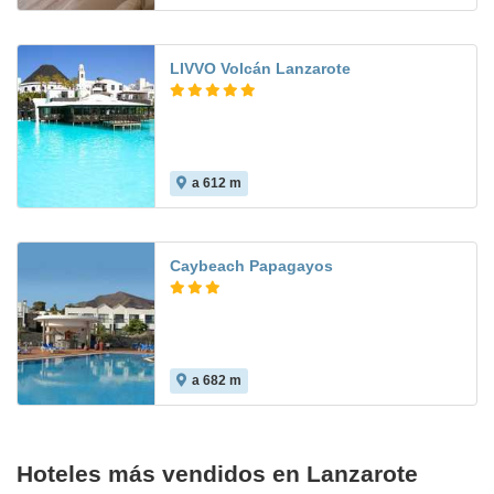
LIVVO Volcán Lanzarote
a 612 m
8.8
Caybeach Papagayos
a 682 m
Hoteles más vendidos en Lanzarote