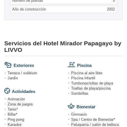
Numero de plantas
5
Año de construcción
2002
Servicios del Hotel Mirador Papagayo by
LIVVO
Exteriores
Piscina
Terraza / solárium
Piscina al aire libre
Jardín
Piscina infantil
Tumbonas/sillas de playa
Toallas de playa/piscina
Actividades
Sombrillas
Animación
Zona de juegos
Bienestar
Tenis*
Billar*
Gimnasio
Ping pong
Spa / Centro de Bienestar*
Karaoke
Peluquería / salón de belleza