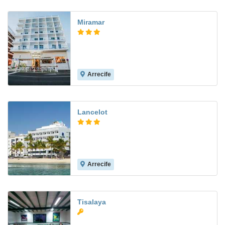
Miramar
Arrecife
7.5
Lancelot
Arrecife
8.7
Tisalaya