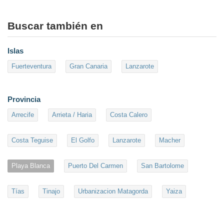
Buscar también en
Islas
Fuerteventura
Gran Canaria
Lanzarote
Provincia
Arrecife
Arrieta / Haria
Costa Calero
Costa Teguise
El Golfo
Lanzarote
Macher
Playa Blanca
Puerto Del Carmen
San Bartolome
Tías
Tinajo
Urbanizacion Matagorda
Yaiza