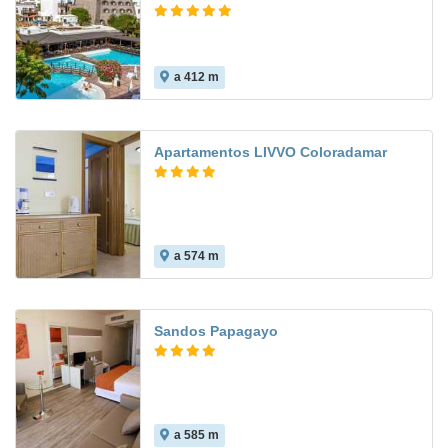
a 412 m
9.0
Apartamentos LIVVO Coloradamar
a 574 m
Sandos Papagayo
a 585 m
7.6