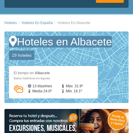
Hoteles
Hoteles En España
Hoteles En Albacete
Hoteles en Albacete
19 hoteles
El tiempo en
Albacete
Datos históricos en Agosto
13 días/mes
Máx. 31.9º
Media 24.0º
Mín. 16.1º