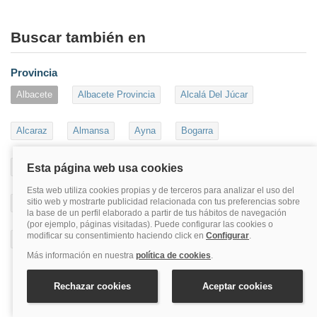
Buscar también en
Provincia
Albacete
Albacete Provincia
Alcalá Del Júcar
Alcaraz
Almansa
Ayna
Bogarra
Casas-Ibáñez
Hellín
La Roda
Ossa De Montiel
Riópar
Sierra Del Segura
Villarrobledo
Villatoya
Yeste