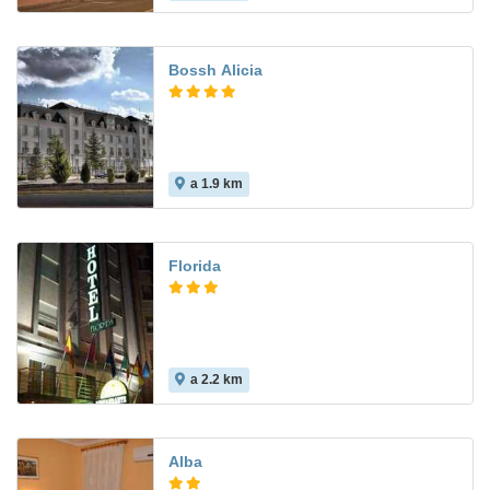
Bossh Alicia
a 1.9 km
Florida
a 2.2 km
8.8
Alba