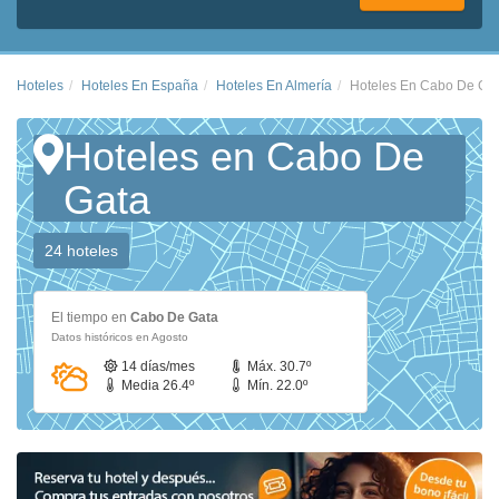
Hoteles
Hoteles En España
Hoteles En Almería
Hoteles En Cabo De Ga
Hoteles en Cabo De
Gata
24 hoteles
El tiempo en
Cabo De Gata
Datos históricos en Agosto
14 días/mes
Máx. 30.7º
Media 26.4º
Mín. 22.0º