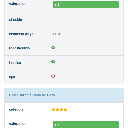
8.1
-
200 m
Hotel Barceló Cabo De Gata
8.7