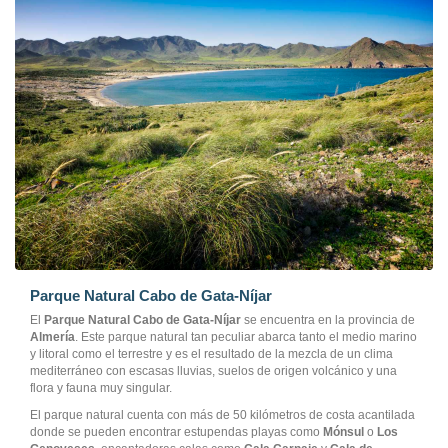
Parque Natural Cabo de Gata-Níjar
El
Parque Natural Cabo de Gata-Níjar
se encuentra en la provincia de
Almería
. Este parque natural tan peculiar abarca tanto el medio marino
y litoral como el terrestre y es el resultado de la mezcla de un clima
mediterráneo con escasas lluvias, suelos de origen volcánico y una
flora y fauna muy singular.
El parque natural cuenta con más de 50 kilómetros de costa acantilada
donde se pueden encontrar estupendas playas como
Mónsul
o
Los