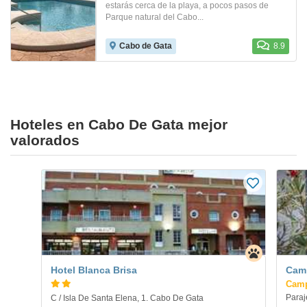
estarás cerca de la playa, a pocos pasos de
Parque natural del Cabo...
Cabo de Gata
8.9
Hoteles en Cabo De Gata mejor
valorados
Hotel Blanca Brisa
Camp
Cam
Paraj
C / Isla De Santa Elena, 1. Cabo De Gata