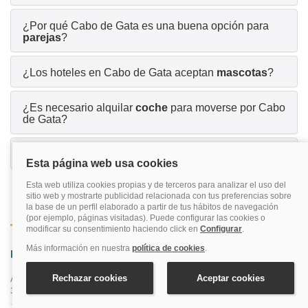
¿Por qué Cabo de Gata es una buena opción para
parejas
?
¿Los hoteles en Cabo de Gata aceptan
mascotas
?
¿Es necesario alquilar
coche
para moverse por Cabo
de Gata?
¿Hay hoteles con
parking
en Cabo de Gata?
Zonas cercanas
Destinos de costas más reservados
Costa
Provincia
Almería
31 hoteles