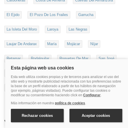
Carboneras
Costa De Almería
Cuevas Del Almanzora
El Ejido
El Pozo De Los Frailes
Garrucha
La Isleta Del Moro
Laroya
Las Negras
Laujar De Andarax
María
Mojácar
Níjar
Retamar
Rodalquilar
Roquetas De Mar
San José
San Juan De Los Terreros
Tabernas
Vélez Blanco
Vera
Villaricos
Visita nuestras webs temáticas