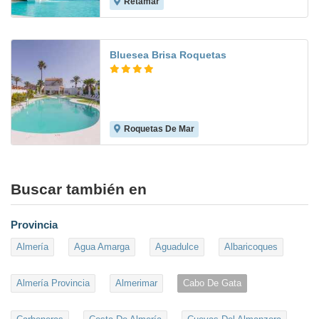
Retamar
8.1
Bluesea Brisa Roquetas
Roquetas De Mar
8.3
Buscar también en
Provincia
Almería
Agua Amarga
Aguadulce
Albaricoques
Almería Provincia
Almerimar
Cabo De Gata