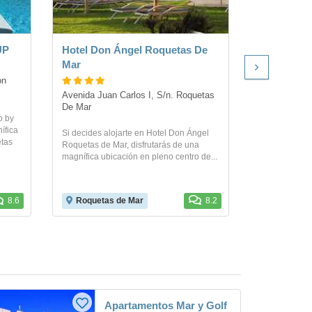
UP
Hotel Don Ángel Roquetas De
Hotel Pro
Mar
n 
Avda. Playa 
Mar
Avenida Juan Carlos I, S/n. Roquetas 
De Mar
o by
Protur Roque
ífica
Roquetas de M
Si decides alojarte en Hotel Don Ángel
etas
a menos de ci
Roquetas de Mar, disfrutarás de una
Roquetas de..
magnífica ubicación en pleno centro de...
8.6
Roquetas de Mar
8.2
Roquetas
Apartamentos Mar y Golf