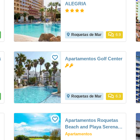
ALEGRIA
Roquetas de Mar
6.9
k
Apartamentos Golf Center
Roquetas de Mar
6.3
Apartamentos Roquetas
Beach and Playa Serena
Golf
Apartamentos