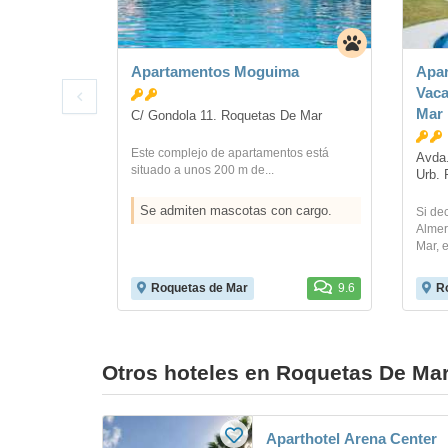
Apartamentos Moguima
Apar
Vaca
Mar
C/ Gondola 11. Roquetas De Mar
Este complejo de apartamentos está
Avda.
situado a unos 200 m de...
Urb. 
Se admiten mascotas con cargo.
Si de
Almer
Mar, 
Roquetas de Mar
9.6
R
Otros hoteles en Roquetas De Ma
Aparthotel Arena Center