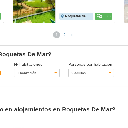
Roquetas de Mar
10.0
1
2
(página
actual)
 Roquetas De Mar?
Nº habitaciones
Personas por habitación
io en alojamientos en Roquetas De Mar?