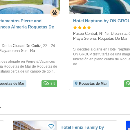
tamentos Pierre and
Hotel Neptuno by ON GRO
nces Almería Roquetas De
Paseo Central, Nº 45, Urbanizació
Playa Serena. Roquetas De Mar
 De La Ciudad De Cadiz, 22 - 24. 
Si decides alojarte en Hotel Neptun
Playaserena Sur - Ro
ON GROUP disfrutarás de una magn
ubicación en pleno centro de Roqu
cides alojarte en Pierre & Vacances
de...
ía Roquetas de Mar de Roquetas de
estarás cerca de un campo de golf...
oquetas de Mar
8.9
Roquetas de Mar
r
Hotel Fenix Family by