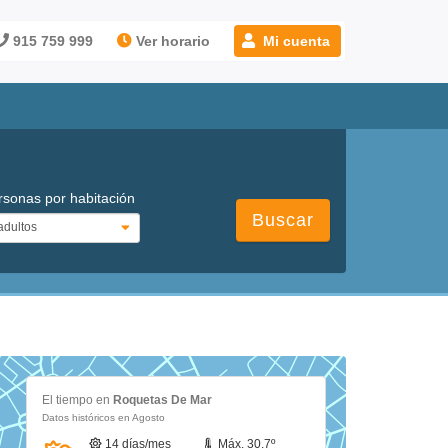
915 759 999
Ver horario
Mi cuenta
rsonas por habitación
Buscar
El tiempo en
Roquetas De Mar
Datos históricos en Agosto
14 días/mes
Máx. 30.7º