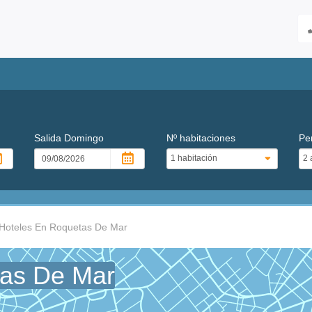
Salida
Domingo
Nº habitaciones
Pe
Hoteles En Roquetas De Mar
tas De Mar