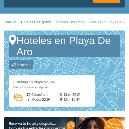
Hoteles
Hoteles En España
Hoteles En Girona
Hoteles En Playa De Aro
Hoteles en Playa De
Aro
43 hoteles
El tiempo en
Playa De Aro
Datos históricos en Agosto
9 días/mes
Máx. 29.0º
Media 22.9º
Mín. 16.8º