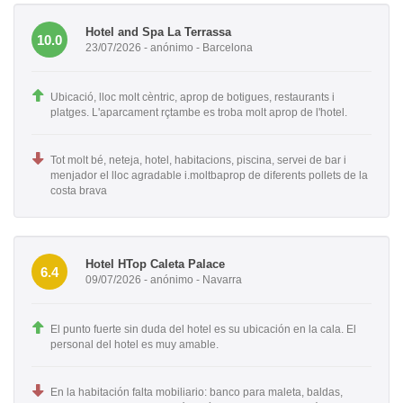
Hotel and Spa La Terrassa
10.0
23/07/2026 - anónimo - Barcelona
Ubicació, lloc molt cèntric, aprop de botigues, restaurants i
platges. L'aparcament rçtambe es troba molt aprop de l'hotel.
Tot molt bé, neteja, hotel, habitacions, piscina, servei de bar i
menjador el lloc agradable i.moltbaprop de diferents pollets de la
costa brava
Hotel HTop Caleta Palace
6.4
09/07/2026 - anónimo - Navarra
El punto fuerte sin duda del hotel es su ubicación en la cala. El
personal del hotel es muy amable.
En la habitación falta mobiliario: banco para maleta, baldas,