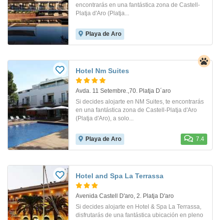
encontrarás en una fantástica zona de Castell-
Platja d'Aro (Platja...
Playa de Aro
Hotel Nm Suites
Avda. 11 Setembre.,70. Platja D´aro
Si decides alojarte en NM Suites, te encontrarás
en una fantástica zona de Castell-Platja d'Aro
(Platja d'Aro), a solo...
Playa de Aro
7.4
Hotel and Spa La Terrassa
Avenida Castell D'aro, 2. Platja D'aro
Si decides alojarte en Hotel & Spa La Terrassa,
disfrutarás de una fantástica ubicación en pleno