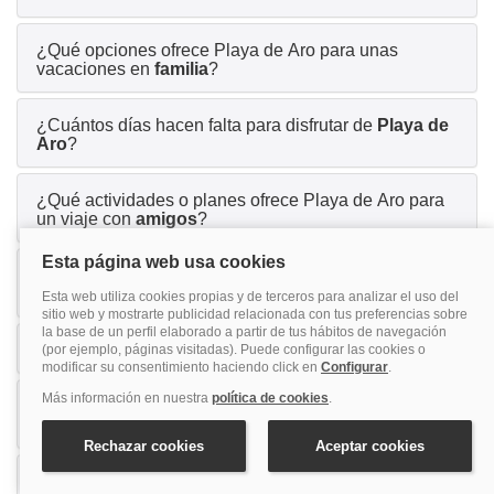
¿Qué opciones ofrece Playa de Aro para unas
vacaciones en
familia
?
¿Cuántos días hacen falta para disfrutar de
Playa de
Aro
?
¿Qué actividades o planes ofrece Playa de Aro para
un viaje con
amigos
?
¿Por qué Playa de Aro es una buena opción para
parejas
?
¿Los hoteles en Playa de Aro aceptan
mascotas
?
¿Es necesario alquilar
coche
para moverse por
Playa de Aro?
¿Hay hoteles con
parking
en Playa de Aro?