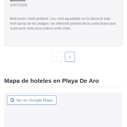
anónimo
23/07/2026
Molt bonic i molt ambient. Lloc molt agradable on la ubicació està
molt aprop de les platges i de diferents poblets de la costa brava que
si pot anar amb poca estona amb cotxe.
Mapa de hoteles en Playa De Aro
Ver en Google Maps