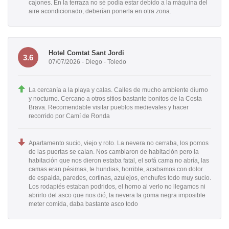
cajones. En la terraza no sé podía estar debido a la máquina del
aire acondicionado, deberían ponerla en otra zona.
Hotel Comtat Sant Jordi
3.6
07/07/2026 - Diego - Toledo
La cercanía a la playa y calas. Calles de mucho ambiente diurno
y nocturno. Cercano a otros sitios bastante bonitos de la Costa
Brava. Recomendable visitar pueblos medievales y hacer
recorrido por Camí de Ronda
Apartamento sucio, viejo y roto. La nevera no cerraba, los pomos
de las puertas se caían. Nos cambiaron de habitación pero la
habitación que nos dieron estaba fatal, el sofá cama no abría, las
camas eran pésimas, te hundias, horrible, acabamos con dolor
de espalda, paredes, cortinas, azulejos, enchufes todo muy sucio.
Los rodapiés estaban podridos, el horno al verlo no llegamos ni
abrirlo del asco que nos dió, la nevera la goma negra imposible
meter comida, daba bastante asco todo