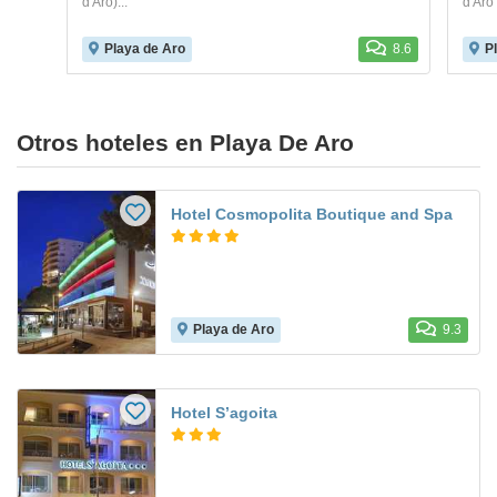
d'Aro)...
d'Aro 
Playa de Aro
8.6
P
Otros hoteles en Playa De Aro
Hotel Cosmopolita Boutique and Spa
Playa de Aro
9.3
Hotel S’agoita