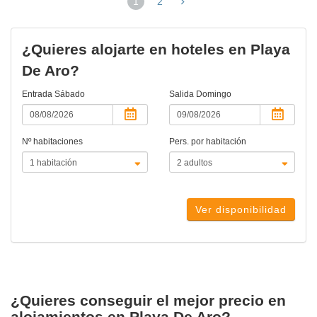
1
2
(página
actual)
¿Quieres alojarte en hoteles en Playa
De Aro?
Entrada
Sábado
Salida
Domingo
Nº habitaciones
Pers. por habitación
Ver disponibilidad
¿Quieres conseguir el mejor precio en
alojamientos en Playa De Aro?