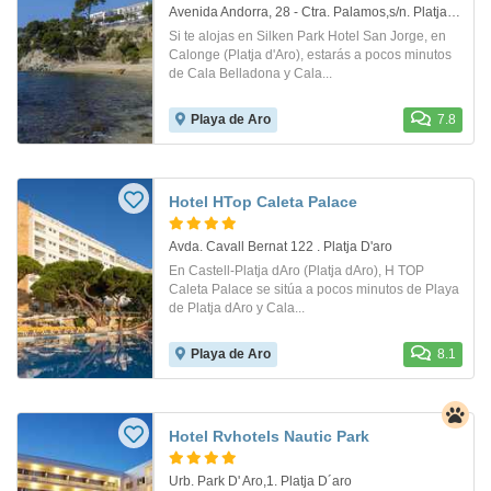
Avenida Andorra, 28 - Ctra. Palamos,s/n. Platja D´aro
Si te alojas en Silken Park Hotel San Jorge, en
Calonge (Platja d'Aro), estarás a pocos minutos
de Cala Belladona y Cala...
Playa de Aro
7.8
Hotel HTop Caleta Palace
Avda. Cavall Bernat 122 . Platja D'aro
En Castell-Platja dAro (Platja dAro), H TOP
Caleta Palace se sitúa a pocos minutos de Playa
de Platja dAro y Cala...
Playa de Aro
8.1
Hotel Rvhotels Nautic Park
Urb. Park D' Aro,1. Platja D´aro