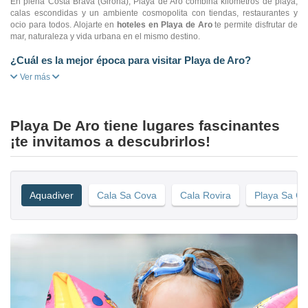
En plena Costa Brava (Girona), Playa de Aro combina kilómetros de playa,
calas escondidas y un ambiente cosmopolita con tiendas, restaurantes y
ocio para todos. Alojarte en
hoteles en Playa de Aro
te permite disfrutar de
mar, naturaleza y vida urbana en el mismo destino.
¿Cuál es la mejor época para visitar Playa de Aro?
Ver más
Playa De Aro tiene lugares fascinantes
¡te invitamos a descubrirlos!
Aquadiver
Cala Sa Cova
Cala Rovira
Playa Sa C