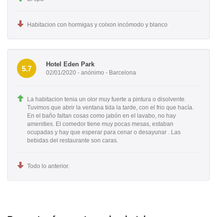
Habitacion con hormigas y colxon incómodo y blanco
Hotel Eden Park
5.7
02/01/2020 - anónimo - Barcelona
La habitacion tenia un olor muy fuerte a pintura o disolvente.
Tuvimos que abrir la ventana tida la tarde, con el frio que hacía.
En el baño faltan cosas como jabón en el lavabo, no hay
amenities. El comedor tiene muy pocas mesas, estaban
ocupadas y hay que esperar para cenar o desayunar . Las
bebidas del restaurante son caras.
Todo lo anterior.