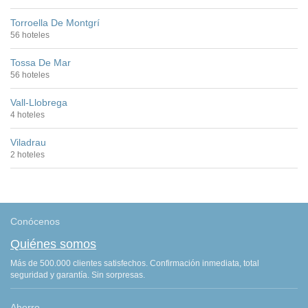
Torroella De Montgrí
56 hoteles
Tossa De Mar
56 hoteles
Vall-Llobrega
4 hoteles
Viladrau
2 hoteles
Conócenos
Quiénes somos
Más de 500.000 clientes satisfechos. Confirmación inmediata, total
seguridad y garantía. Sin sorpresas.
Ahorro