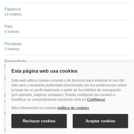
Palamós
15 hoteles
Pals
6 hoteles
Peralada
3 hoteles
Peratallada
5 hoteles
Platja De Montgó
3 hoteles
Playa De Aro
43 hoteles
Playa De Pals
12 hoteles
Riudellots De La Selva