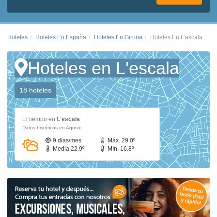
Hoteles
Hoteles En España
Hoteles En Girona
Hoteles En L'escala
Hoteles en L'escala
18 hoteles
El tiempo en
L'escala
Datos históricos en Agosto
9 días/mes
Máx. 29.0º
Media 22.9º
Mín. 16.8º