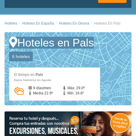
Hoteles
Hoteles En España
Hoteles En Girona
Hoteles En Pals
Hoteles en Pals
6 hoteles
El tiempo en
Pals
Datos históricos en Agosto
9 días/mes
Máx. 29.0º
Media 22.9º
Mín. 16.8º