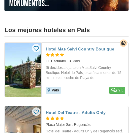
Los mejores hoteles en Pals
Hotel Mas Salvi Country Boutique
Cl. Carmany 13. Pals
Si decides alojarte en Mas Salvi Country
Boutique Hotel de Pals, estarás a menos de 15
minutos en coche de Playa de...
Pals
9.3
Hotel Del Teatre - Adults Only
Placa Major S/n . Regencós
Hotel del Teatre - Adults Only de Regencós está