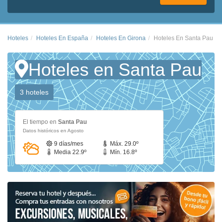
Hoteles
Hoteles En España
Hoteles En Girona
Hoteles En Santa Pau
Hoteles en Santa Pau
3 hoteles
El tiempo en
Santa Pau
Datos históricos en Agosto
9 días/mes
Máx. 29.0º
Media 22.9º
Mín. 16.8º