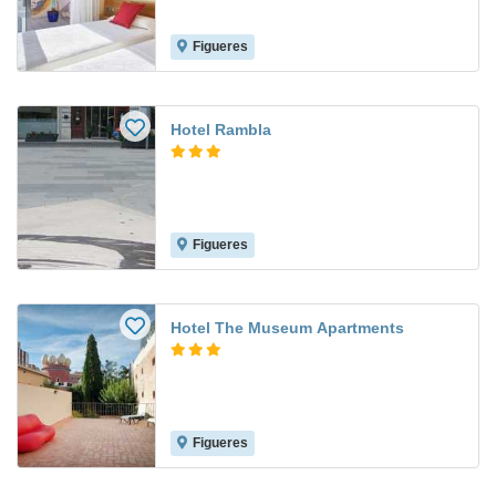
Figueres
Hotel Rambla
Figueres
Hotel The Museum Apartments
Figueres