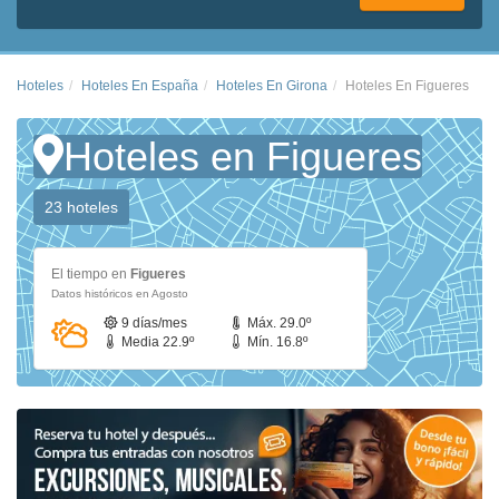
Hoteles
Hoteles En España
Hoteles En Girona
Hoteles En Figueres
Hoteles en Figueres
23 hoteles
El tiempo en
Figueres
Datos históricos en Agosto
9 días/mes
Máx. 29.0º
Media 22.9º
Mín. 16.8º