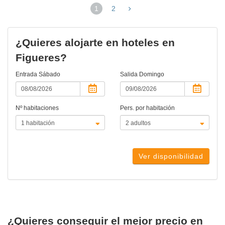
1
2
(página
actual)
¿Quieres alojarte en hoteles en
Figueres?
Entrada
Sábado
Salida
Domingo
Nº habitaciones
Pers. por habitación
Ver disponibilidad
¿Quieres conseguir el mejor precio en