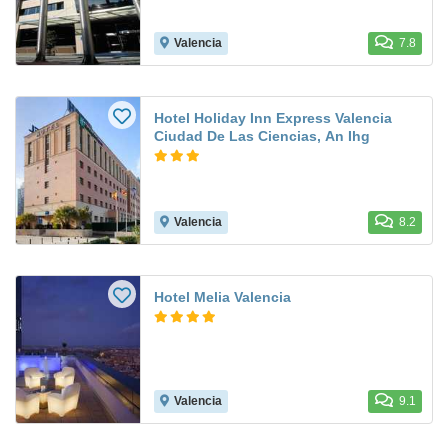
Valencia
7.8
Hotel Holiday Inn Express Valencia
Ciudad De Las Ciencias, An Ihg
Valencia
8.2
Hotel Melia Valencia
Valencia
9.1