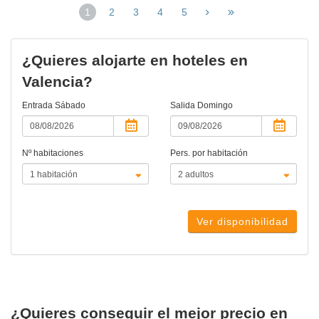
1
2
3
4
5
(página
actual)
¿Quieres alojarte en hoteles en
Valencia?
Entrada
Sábado
Salida
Domingo
Nº habitaciones
Pers. por habitación
Ver disponibilidad
¿Quieres conseguir el mejor precio en