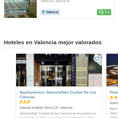
Valencia), apenas te...
Valencia
8.4
Hoteles en Valencia mejor valorados
Apartamentos Valenciaflats Ciudad De Las
Hote
Ciencias
Aveni
Avenida Instituto Obrero 20. Valencia
Barce
Grau 
Valenciaflats Ciudad de las Ciencias se encuentra en
Hemis