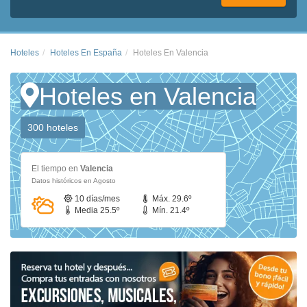
Hoteles
Hoteles En España
Hoteles En Valencia
Hoteles en Valencia
300 hoteles
El tiempo en
Valencia
Datos históricos en Agosto
10 días/mes
Máx. 29.6º
Media 25.5º
Mín. 21.4º