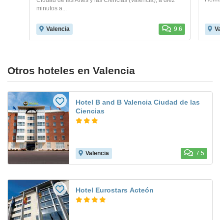
Ciudad de las Artes y las Ciencias (Valencia), a diez
minutos a...
Valencia
9.6
V
Otros hoteles en Valencia
Hotel B and B Valencia Ciudad de las
Ciencias
Valencia
7.5
Hotel Eurostars Acteón