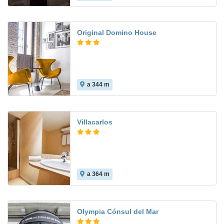
Original Domino House
a 344 m
Villacarlos
a 364 m
7.7
Olympia Cónsul del Mar