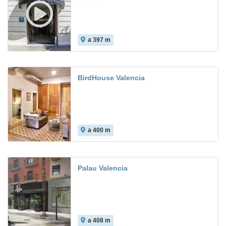
a 397 m
7.9
BirdHouse Valencia
a 400 m
Palau Valencia
a 408 m