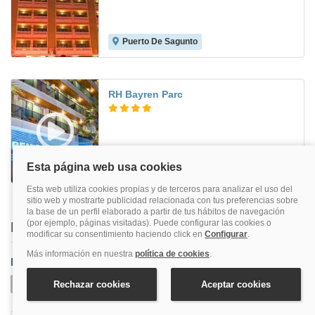
Puerto De Sagunto
6.0
RH Bayren Parc
Gandía
8.6
Buscar también en
Provincia
Valencia
Aeropuerto De Valencia
Alaquas