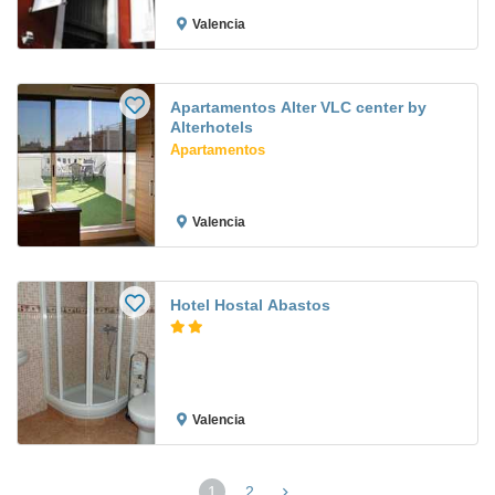
Valencia
Apartamentos Alter VLC center by
Alterhotels
Apartamentos
Valencia
Hotel Hostal Abastos
Valencia
1
2
(página