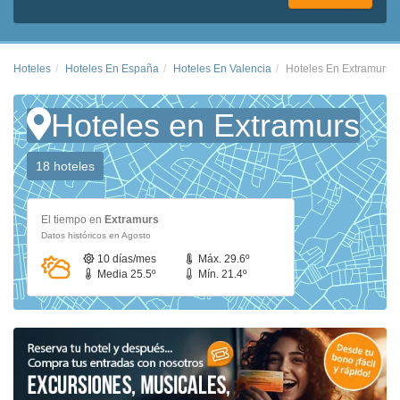
Hoteles
Hoteles En España
Hoteles En Valencia
Hoteles En Extramurs
Hoteles en Extramurs
18 hoteles
El tiempo en
Extramurs
Datos históricos en Agosto
10 días/mes
Máx. 29.6º
Media 25.5º
Mín. 21.4º