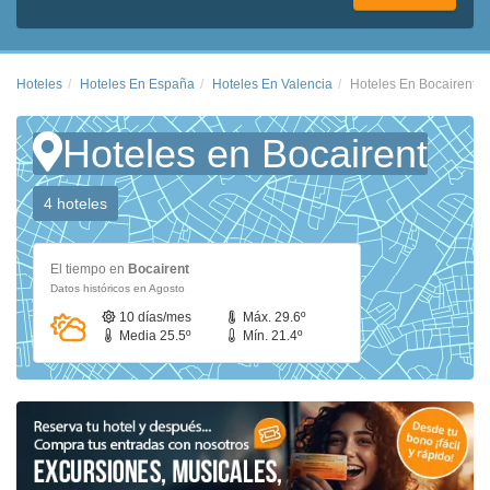
Hoteles
Hoteles En España
Hoteles En Valencia
Hoteles En Bocairent
Hoteles en Bocairent
4 hoteles
El tiempo en
Bocairent
Datos históricos en Agosto
10 días/mes
Máx. 29.6º
Media 25.5º
Mín. 21.4º