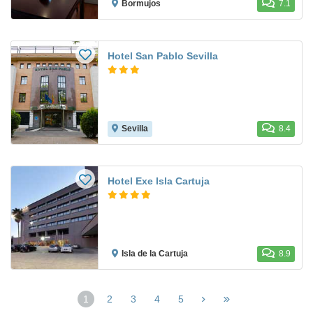
Bormujos
7.1
Hotel San Pablo Sevilla
Sevilla
8.4
Hotel Exe Isla Cartuja
Isla de la Cartuja
8.9
1
2
3
4
5
(página