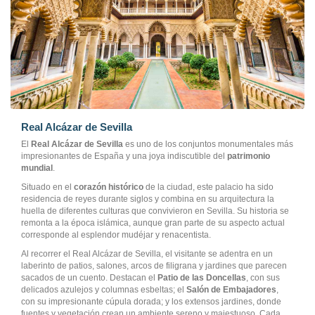
Real Alcázar de Sevilla
El
Real Alcázar de Sevilla
es uno de los conjuntos monumentales más
impresionantes de España y una joya indiscutible del
patrimonio
mundial
.
Situado en el
corazón histórico
de la ciudad, este palacio ha sido
residencia de reyes durante siglos y combina en su arquitectura la
huella de diferentes culturas que convivieron en Sevilla. Su historia se
remonta a la época islámica, aunque gran parte de su aspecto actual
corresponde al esplendor mudéjar y renacentista.
Al recorrer el Real Alcázar de Sevilla, el visitante se adentra en un
laberinto de patios, salones, arcos de filigrana y jardines que parecen
sacados de un cuento. Destacan el
Patio de las Doncellas
, con sus
delicados azulejos y columnas esbeltas; el
Salón de Embajadores
,
con su impresionante cúpula dorada; y los extensos jardines, donde
fuentes y vegetación crean un ambiente sereno y majestuoso. Cada