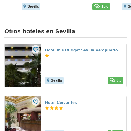
Sevilla
10.0
Se
Otros hoteles en Sevilla
Hotel Ibis Budget Sevilla Aeropuerto
Sevilla
8.3
Hotel Cervantes