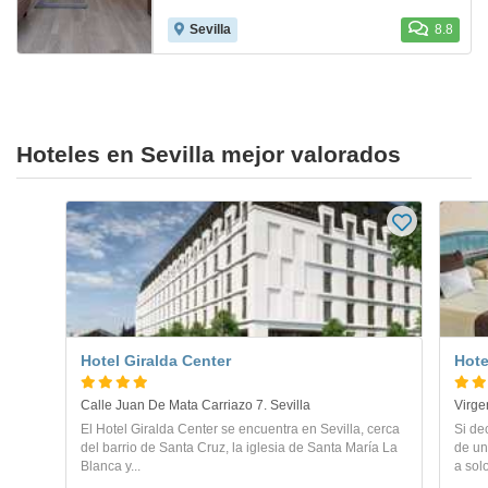
Sevilla
8.8
Hoteles en Sevilla mejor valorados
Hotel Giralda Center
Hote
Calle Juan De Mata Carriazo 7. Sevilla
Virge
El Hotel Giralda Center se encuentra en Sevilla, cerca
Si de
del barrio de Santa Cruz, la iglesia de Santa María La
de un
Blanca y...
a solo