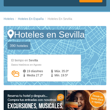
Hoteles
Hoteles En España
Hoteles En Sevilla
Hoteles en Sevilla
390 hoteles
El tiempo en
Sevilla
Datos históricos en Agosto
19 días/mes
Máx. 35.0º
Media 27.2º
Mín. 19.5º