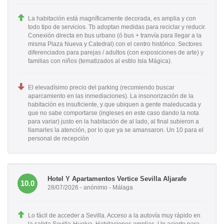
La habitación está magníficamente decorada, es amplia y con
todo tipo de servicios. Tb adoptan medidas para reciclar y reducir.
Conexión directa en bus urbano (ó bus + tranvía para llegar a la
misma Plaza Nueva y Catedral) con el centro histórico. Sectores
diferenciados para parejas / adultos (con exposiciones de arte) y
familias con niños (tematizados al estilo Isla Mágica).
El elevadísimo precio del parking (recomiendo buscar
aparcamiento en las inmediaciones). La insonorización de la
habitación es insuficiente, y que ubiquen a gente maleducada y
que no sabe comportarse (ingleses en este caso dando la nota
para variar) justo en la habitación de al lado, al final subieron a
llamarles la atención, por lo que ya se amansaron. Un 10 para el
personal de recepción
Hotel Y Apartamentos Vertice Sevilla Aljarafe
10.0
28/07/2026 - anónimo - Málaga
Lo fácil de acceder a Sevilla. Acceso a la autovía muy rápido en
la salida Sevilla-Huelva. Habitaciones amplias. Un acierto para