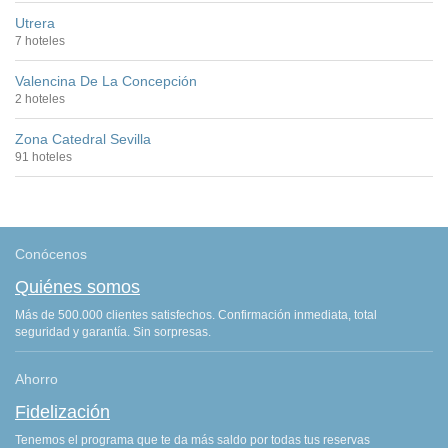
Utrera
7 hoteles
Valencina De La Concepción
2 hoteles
Zona Catedral Sevilla
91 hoteles
Conócenos
Quiénes somos
Más de 500.000 clientes satisfechos. Confirmación inmediata, total
seguridad y garantía. Sin sorpresas.
Ahorro
Fidelización
Tenemos el programa que te da más saldo por todas tus reservas