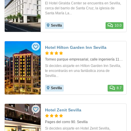
El Hotel Giralda Center se encuentra en Sevilla,
cerca del barrio de Santa Cruz, la iglesia de
Santa María La...
Sevilla
10.0
Hotel Hilton Garden Inn Sevilla
Torneo parque empresarial, calle ingeniería 11. Sevilla
Si decides alojarte en Hilton Garden Inn Sevilla,
te encontrarás en una fantástica zona de
Sevilla...
Sevilla
8.7
Hotel Zenit Sevilla
Pages del corro 90. Sevilla
Si decides alojarte en Hotel Zenit Sevilla,