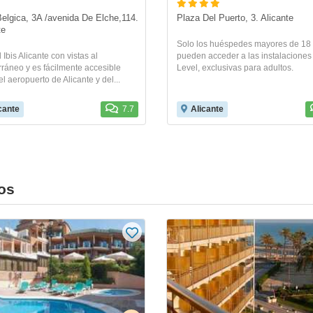
Belgica, 3A /avenida De Elche,114. 
Plaza Del Puerto, 3. Alicante
te
Solo los huéspedes mayores de 18
l Ibis Alicante con vistas al
pueden acceder a las instalaciones
ráneo y es fácilmente accesible
Level, exclusivas para adultos.
l aeropuerto de Alicante y del...
cante
7.7
Alicante
dos