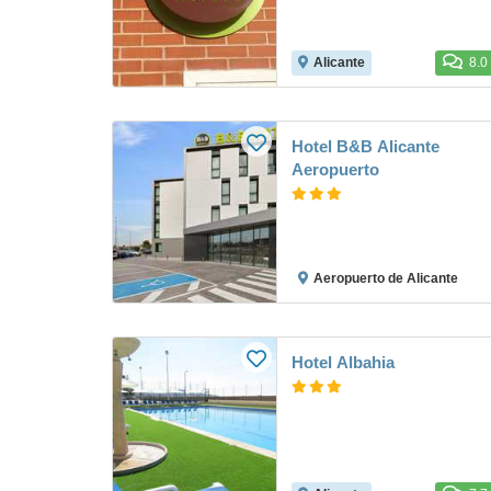
Alicante
8.0
Hotel B&B Alicante
Aeropuerto
Aeropuerto de Alicante
Hotel Albahia