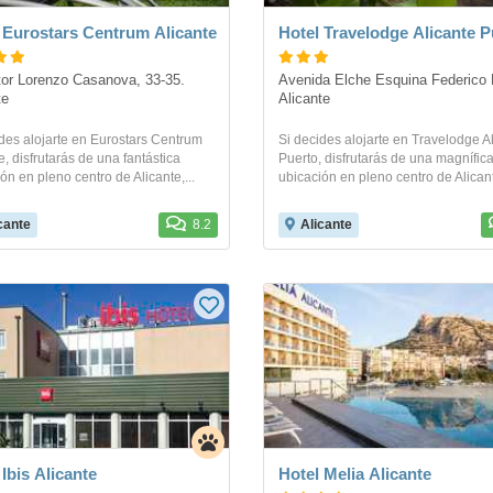
 Eurostars Centrum Alicante
Hotel Travelodge Alicante P
tor Lorenzo Casanova, 33-35. 
Avenida Elche Esquina Federico 
te
Alicante
des alojarte en Eurostars Centrum
Si decides alojarte en Travelodge A
e, disfrutarás de una fantástica
Puerto, disfrutarás de una magnífic
ón en pleno centro de Alicante,...
ubicación en pleno centro de Alicante
cante
8.2
Alicante
 Ibis Alicante
Hotel Melia Alicante