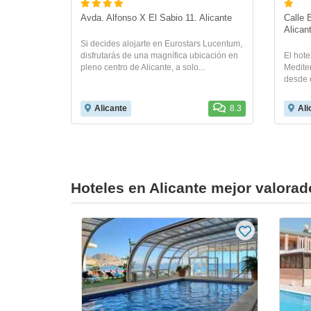
Avda. Alfonso X El Sabio 11. Alicante
Calle 
Alican
Si decides alojarte en Eurostars Lucentum,
disfrutarás de una magnífica ubicación en
El hote
pleno centro de Alicante, a solo...
Mediter
desde e
Alicante
8.3
Ali
Hoteles en Alicante mejor valora