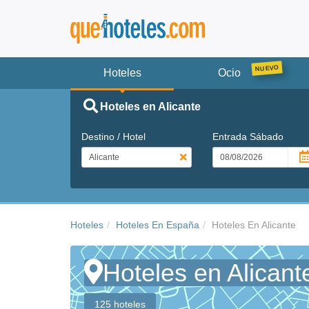
Hoteles
Ocio
Hoteles en Alicante
Destino / Hotel
Entrada
Sábado
Hoteles
Hoteles En España
Hoteles En Alicante
Hoteles en Alicant
125 hoteles