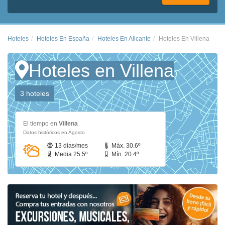
Hoteles
Hoteles En España
Hoteles En Alicante
Hoteles En Villena
Hoteles en Villena
3 hoteles
El tiempo en
Villena
Datos históricos en Agosto
13 días/mes
Máx. 30.6º
Media 25.5º
Mín. 20.4º