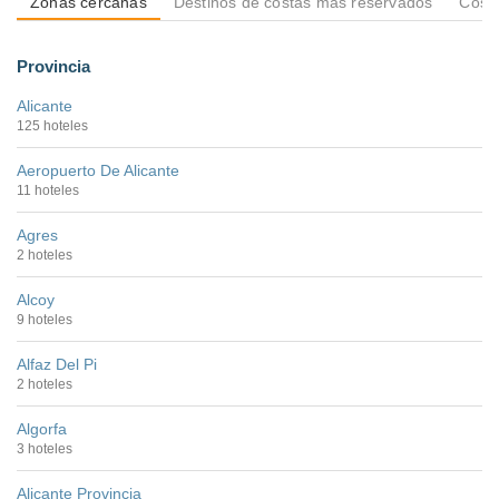
Zonas cercanas
Destinos de costas más reservados
Costa
Provincia
Alicante
125 hoteles
Aeropuerto De Alicante
11 hoteles
Agres
2 hoteles
Alcoy
9 hoteles
Alfaz Del Pi
2 hoteles
Algorfa
3 hoteles
Alicante Provincia