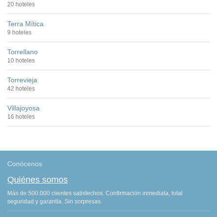
20 hoteles
Terra Mítica
9 hoteles
Torrellano
10 hoteles
Torrevieja
42 hoteles
Villajoyosa
16 hoteles
Conócenos
Quiénes somos
Más de 500.000 clientes satisfechos. Confirmación inmediata, total
seguridad y garantía. Sin sorpresas.