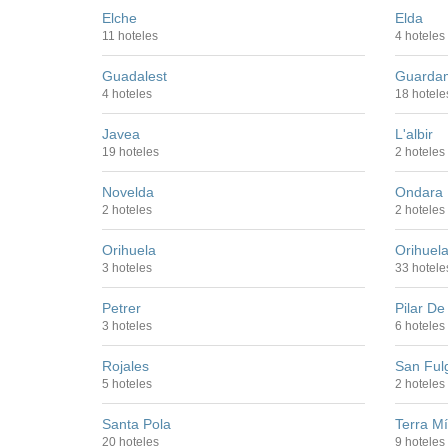
Elche
Elda
11 hoteles
4 hoteles
Guadalest
Guardam
4 hoteles
18 hotele
Javea
L'albir
19 hoteles
2 hoteles
Novelda
Ondara
2 hoteles
2 hoteles
Orihuela
Orihuel
3 hoteles
33 hotele
Petrer
Pilar D
3 hoteles
6 hoteles
Rojales
San Ful
5 hoteles
2 hoteles
Santa Pola
Terra Mí
20 hoteles
9 hoteles