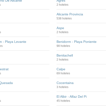
to De Alicante
Agres
s
2 hoteles
Alicante Provincia
538 hoteles
Aspe
s
2 hoteles
m - Playa Levante
Benidorm - Playa Poniente
es
98 hoteles
Benitachell
2 hoteles
estrat
Calpe
s
69 hoteles
Quesada
Cocentaina
3 hoteles
El Albir - Alfaz Del Pi
s
45 hoteles