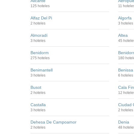
Alicante
Aeropuer
125 hoteles
11 hotele
Alfaz Del Pi
Algorfa
2 hoteles
3 hoteles
Almoradí
Altea
3 hoteles
45 hotele
Benidorm
Benidor
275 hoteles
180 hotel
Benimantell
Benissa
3 hoteles
6 hoteles
Busot
Cala Fin
2 hoteles
12 hotele
Castalla
Ciudad 
3 hoteles
2 hoteles
Dehesa De Campoamor
Denia
2 hoteles
48 hotele