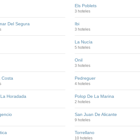
Els Poblets
3 hoteles
ar Del Segura
Ibi
s
3 hoteles
La Nucía
5 hoteles
Onil
3 hoteles
a Costa
Pedreguer
s
4 hoteles
e La Horadada
Polop De La Marina
2 hoteles
gencio
San Juan De Alicante
9 hoteles
tica
Torrellano
10 hoteles