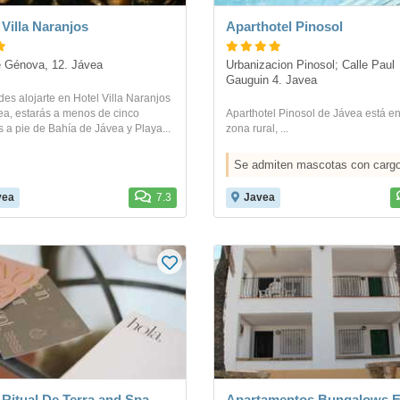
 Villa Naranjos
Aparthotel Pinosol
 Génova, 12. Jávea
Urbanizacion Pinosol; Calle Paul 
Gauguin 4. Javea
des alojarte en Hotel Villa Naranjos
ea, estarás a menos de cinco
Aparthotel Pinosol de Jávea está e
 a pie de Bahía de Jávea y Playa...
zona rural, ...
Se admiten mascotas con carg
vea
7.3
Javea
 Ritual De Terra and Spa
Apartamentos Bungalows E