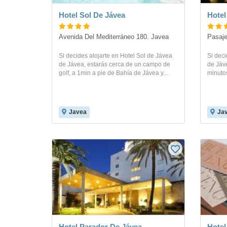
Hotel Sol De Jávea
Hotel
Avenida Del Mediterráneo 180. Javea
Pasaje
Si decides alojarte en Hotel Sol de Jávea
Si deci
de Jávea, estarás cerca de un campo de
de Jáv
golf, a 1min a pie de Bahía de Jávea y...
minutos
Javea
Ja
Hotel Parador De Jávea
Hotel