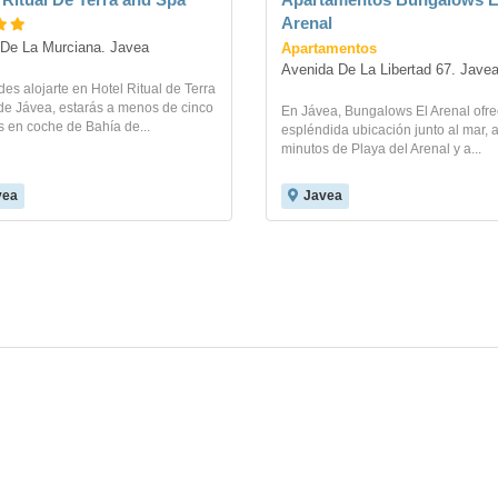
Arenal
Apartamentos
 De La Murciana. Javea
Avenida De La Libertad 67. Jave
des alojarte en Hotel Ritual de Terra
de Jávea, estarás a menos de cinco
En Jávea, Bungalows El Arenal ofr
 en coche de Bahía de...
espléndida ubicación junto al mar, 
minutos de Playa del Arenal y a...
vea
Javea