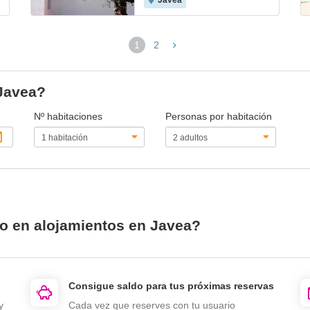
Javea
1
2
(página
actual)
 Javea?
Nº habitaciones
Personas por habitación
io en alojamientos en Javea?
Consigue saldo para tus próximas reservas
y
Cada vez que reserves con tu usuario