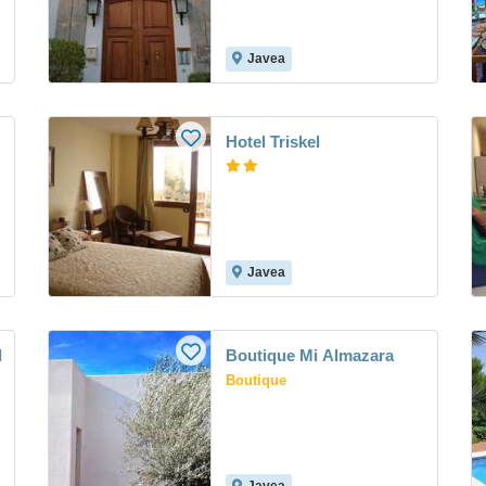
Javea
Hotel Triskel
Javea
d
Boutique Mi Almazara
Boutique