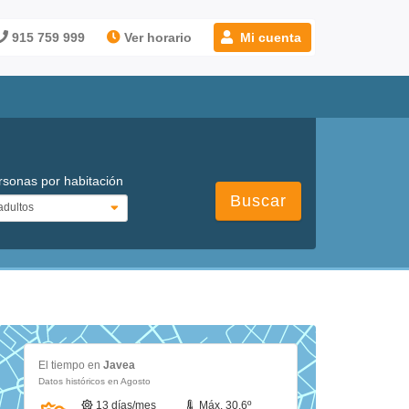
915 759 999
Ver horario
Mi cuenta
rsonas por habitación
Buscar
El tiempo en
Javea
Datos históricos en Agosto
13 días/mes
Máx. 30.6º