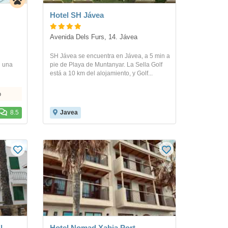
Hotel SH Jávea
Avenida Dels Furs, 14. Jávea
SH Jávea se encuentra en Jávea, a 5 min a
n una
pie de Playa de Muntanyar. La Sella Golf
está a 10 km del alojamiento, y Golf...
o
8.5
Javea
l
Hotel Nomad Xabia Port