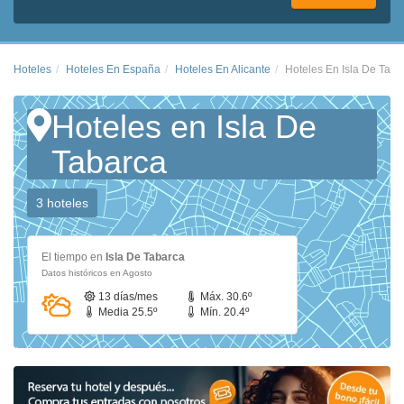
Hoteles
Hoteles En España
Hoteles En Alicante
Hoteles En Isla De Taba
Hoteles en Isla De
Tabarca
3 hoteles
El tiempo en
Isla De Tabarca
Datos históricos en Agosto
13 días/mes
Máx. 30.6º
Media 25.5º
Mín. 20.4º